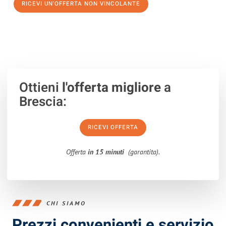
RICEVI UN'OFFERTA NON VINCOLANTE
100% non vincolante – Risposta garantita entro 15 minuti.
Ottieni
l'offerta migliore
a
Brescia:
RICEVI OFFERTA
Offerta
in 15 minuti
(garantita).
CHI SIAMO
Prezzi convenienti e servizio