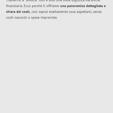
Trasferirsi a
Brescia
non è solo una sfida logistica ma anche
finanziaria. Ecco perché ti offriamo
una panoramica dettagliata e
chiara dei costi,
così saprai esattamente cosa aspettarti, senza
costi nascosti o spese impreviste.