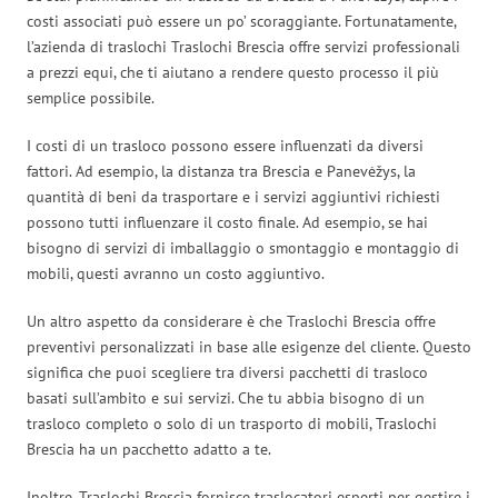
costi associati può essere un po’ scoraggiante. Fortunatamente,
l’azienda di traslochi Traslochi Brescia offre servizi professionali
a prezzi equi, che ti aiutano a rendere questo processo il più
semplice possibile.
I costi di un trasloco possono essere influenzati da diversi
fattori. Ad esempio, la distanza tra Brescia e Panevėžys, la
quantità di beni da trasportare e i servizi aggiuntivi richiesti
possono tutti influenzare il costo finale. Ad esempio, se hai
bisogno di servizi di imballaggio o smontaggio e montaggio di
mobili, questi avranno un costo aggiuntivo.
Un altro aspetto da considerare è che Traslochi Brescia offre
preventivi personalizzati in base alle esigenze del cliente. Questo
significa che puoi scegliere tra diversi pacchetti di trasloco
basati sull’ambito e sui servizi. Che tu abbia bisogno di un
trasloco completo o solo di un trasporto di mobili, Traslochi
Brescia ha un pacchetto adatto a te.
Inoltre, Traslochi Brescia fornisce traslocatori esperti per gestire i