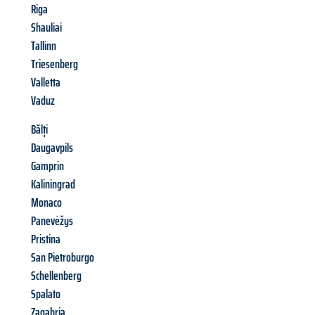
Riga
Shauliai
Tallinn
Triesenberg
Valletta
Vaduz
Bălți
Daugavpils
Gamprin
Kaliningrad
Monaco
Panevėžys
Pristina
San Pietroburgo
Schellenberg
Spalato
Zagabria