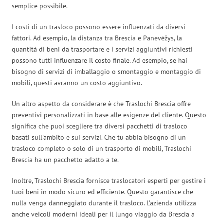
semplice possibile.
I costi di un trasloco possono essere influenzati da diversi
fattori. Ad esempio, la distanza tra Brescia e Panevėžys, la
quantità di beni da trasportare e i servizi aggiuntivi richiesti
possono tutti influenzare il costo finale. Ad esempio, se hai
bisogno di servizi di imballaggio o smontaggio e montaggio di
mobili, questi avranno un costo aggiuntivo.
Un altro aspetto da considerare è che Traslochi Brescia offre
preventivi personalizzati in base alle esigenze del cliente. Questo
significa che puoi scegliere tra diversi pacchetti di trasloco
basati sull’ambito e sui servizi. Che tu abbia bisogno di un
trasloco completo o solo di un trasporto di mobili, Traslochi
Brescia ha un pacchetto adatto a te.
Inoltre, Traslochi Brescia fornisce traslocatori esperti per gestire i
tuoi beni in modo sicuro ed efficiente. Questo garantisce che
nulla venga danneggiato durante il trasloco. L’azienda utilizza
anche veicoli moderni ideali per il lungo viaggio da Brescia a