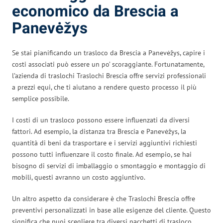
economico da Brescia a
Panevėžys
Se stai pianificando un trasloco da Brescia a Panevėžys, capire i
costi associati può essere un po’ scoraggiante. Fortunatamente,
l’azienda di traslochi Traslochi Brescia offre servizi professionali
a prezzi equi, che ti aiutano a rendere questo processo il più
semplice possibile.
I costi di un trasloco possono essere influenzati da diversi
fattori. Ad esempio, la distanza tra Brescia e Panevėžys, la
quantità di beni da trasportare e i servizi aggiuntivi richiesti
possono tutti influenzare il costo finale. Ad esempio, se hai
bisogno di servizi di imballaggio o smontaggio e montaggio di
mobili, questi avranno un costo aggiuntivo.
Un altro aspetto da considerare è che Traslochi Brescia offre
preventivi personalizzati in base alle esigenze del cliente. Questo
significa che puoi scegliere tra diversi pacchetti di trasloco