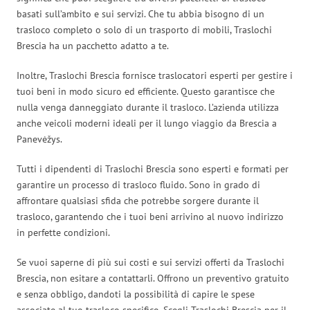
basati sull’ambito e sui servizi. Che tu abbia bisogno di un
trasloco completo o solo di un trasporto di mobili, Traslochi
Brescia ha un pacchetto adatto a te.
Inoltre, Traslochi Brescia fornisce traslocatori esperti per gestire i
tuoi beni in modo sicuro ed efficiente. Questo garantisce che
nulla venga danneggiato durante il trasloco. L’azienda utilizza
anche veicoli moderni ideali per il lungo viaggio da Brescia a
Panevėžys.
Tutti i dipendenti di Traslochi Brescia sono esperti e formati per
garantire un processo di trasloco fluido. Sono in grado di
affrontare qualsiasi sfida che potrebbe sorgere durante il
trasloco, garantendo che i tuoi beni arrivino al nuovo indirizzo
in perfette condizioni.
Se vuoi saperne di più sui costi e sui servizi offerti da Traslochi
Brescia, non esitare a contattarli. Offrono un preventivo gratuito
e senza obbligo, dandoti la possibilità di capire le spese
associate al tuo trasloco specifico. Scegli Traslochi Brescia per il