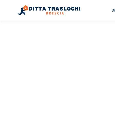
D
TRASLOCHI BRESCIA
Traslochi
Brescia
Er
Il tuo trasloco Brescia Erfurt può essere così facile! Sp