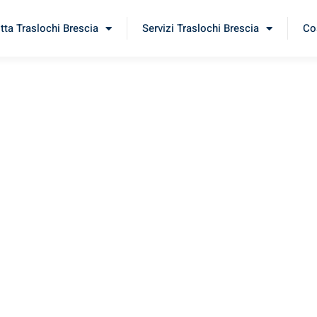
itta Traslochi Brescia
Servizi Traslochi Brescia
Cos
furt
erimenta il nostro
servizio