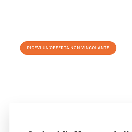
di prima classe
e assicurati i
migliori prezzi in Brescia
.
Richiedo ora la tua offerta personalizzata e fai il prim
trasloco senza stress a Erfurt
RICEVI UN'OFFERTA NON VINCOLANTE
100% non vincolante – Risposta garantita entro 15 minuti.