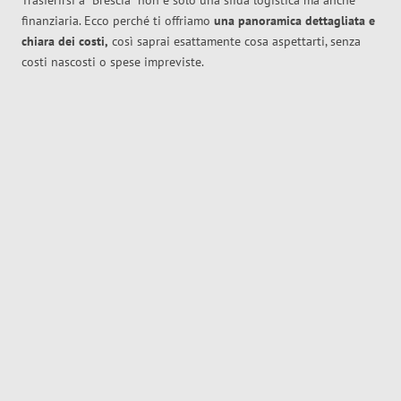
Trasferirsi a
Brescia
non è solo una sfida logistica ma anche
finanziaria. Ecco perché ti offriamo
una panoramica dettagliata e
chiara dei costi,
così saprai esattamente cosa aspettarti, senza
costi nascosti o spese impreviste.