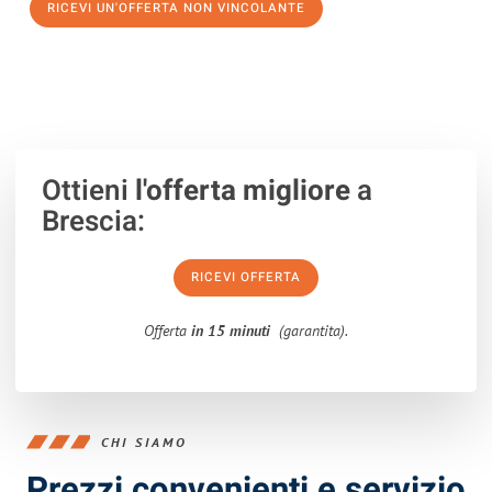
RICEVI UN'OFFERTA NON VINCOLANTE
100% non vincolante – Risposta garantita entro 15 minuti.
Ottieni
l'offerta migliore
a
Brescia:
RICEVI OFFERTA
Offerta
in 15 minuti
(garantita).
CHI SIAMO
Prezzi convenienti e servizio