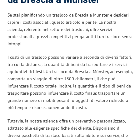
Se stai pianificando un trasloco da Brescia a Münster e desideri
capire i costi associati, questo articolo è per te. La nostra
azienda, referente nel settore dei traslochi, offre servizi
professionali a prezzi competitivi per garantirti un trasloco senza
intoppi.
I costi di un trasloco possono variare a seconda di diversi fattori,
tra cui la distanza, la quantità di beni da trasportare e i servizi
aggiuntivi richiesti. Un trasloco da Brescia a Münster, ad esempio,
comporta un viaggio di oltre 1300 chilometri, il che può
influenzare il costo totale. Inoltre, la quantità e il tipo di beni da
trasportare possono influenzare il costo finale: trasportare un
grande numero di mobili pesanti o oggetti di valore richiederà
più tempo e risorse, aumentando il costo.
Tuttavia, la nostra azienda offre un preventivo personalizzato,
adattato alle esigenze specifiche del cliente. Disponiamo di
diversi pacchetti di trasloco basati sull’ambito e sui servizi, che