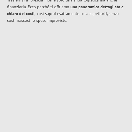
Trasferirsi a
Brescia
non è solo una sfida logistica ma anche
finanziaria. Ecco perché ti offriamo
una panoramica dettagliata e
chiara dei costi,
così saprai esattamente cosa aspettarti, senza
costi nascosti o spese impreviste.