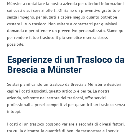
Münster a contattare la nostra azienda per ulteriori informazioni
sui costi e sui servizi offerti. Offriamo un preventivo gratuito e
senza impegno, per aiutarti a capire meglio quanto potrebbe
costare il tuo trasloco. Non esitare a contattarci per qualsiasi
domanda o per ottenere un preventivo personalizzato. Siamo qui
per rendere il tuo trasloco il più semplice e senza stress
possibile.
Esperienze di un Trasloco da
Brescia a Münster
Se stai pianificando un trasloco da Brescia a Münster e desideri
capire i costi associati, questo articolo è per te. La nostra
azienda, referente nel settore dei traslochi, offre servizi
professionali a prezzi competitivi per garantirti un trasloco senza
intoppi.
I costi di un trasloco possono variare a seconda di diversi fattori,
tra cui la distanza, la quantità di beni da trasportare e i servizi