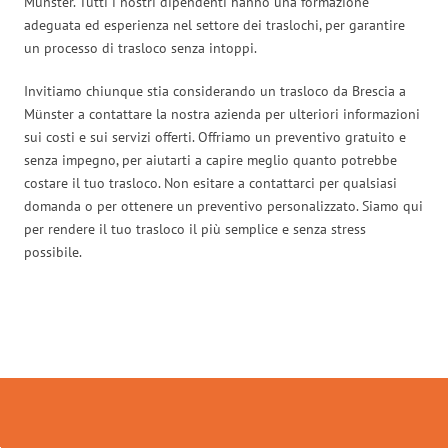
Münster. Tutti i nostri dipendenti hanno una formazione
adeguata ed esperienza nel settore dei traslochi, per garantire
un processo di trasloco senza intoppi.
Invitiamo chiunque stia considerando un trasloco da Brescia a
Münster a contattare la nostra azienda per ulteriori informazioni
sui costi e sui servizi offerti. Offriamo un preventivo gratuito e
senza impegno, per aiutarti a capire meglio quanto potrebbe
costare il tuo trasloco. Non esitare a contattarci per qualsiasi
domanda o per ottenere un preventivo personalizzato. Siamo qui
per rendere il tuo trasloco il più semplice e senza stress
possibile.
Traslochi Brescia in numeri: