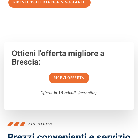
RICEVI UN'OFFERTA NON VINCOLANTE
100% non vincolante – Risposta garantita entro 15 minuti.
Ottieni
l'offerta migliore
a
Brescia:
RICEVI OFFERTA
Offerta
in 15 minuti
(garantita).
CHI SIAMO
Prezzi convenienti e servizio