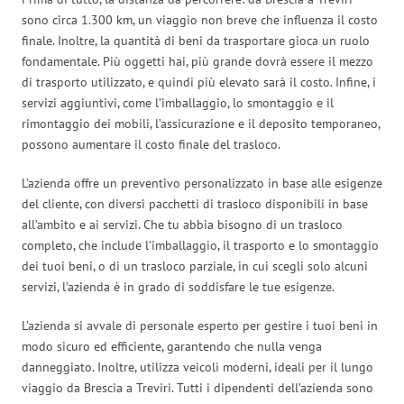
sono circa 1.300 km, un viaggio non breve che influenza il costo
finale. Inoltre, la quantità di beni da trasportare gioca un ruolo
fondamentale. Più oggetti hai, più grande dovrà essere il mezzo
di trasporto utilizzato, e quindi più elevato sarà il costo. Infine, i
servizi aggiuntivi, come l’imballaggio, lo smontaggio e il
rimontaggio dei mobili, l’assicurazione e il deposito temporaneo,
possono aumentare il costo finale del trasloco.
L’azienda offre un preventivo personalizzato in base alle esigenze
del cliente, con diversi pacchetti di trasloco disponibili in base
all’ambito e ai servizi. Che tu abbia bisogno di un trasloco
completo, che include l’imballaggio, il trasporto e lo smontaggio
dei tuoi beni, o di un trasloco parziale, in cui scegli solo alcuni
servizi, l’azienda è in grado di soddisfare le tue esigenze.
L’azienda si avvale di personale esperto per gestire i tuoi beni in
modo sicuro ed efficiente, garantendo che nulla venga
danneggiato. Inoltre, utilizza veicoli moderni, ideali per il lungo
viaggio da Brescia a Treviri. Tutti i dipendenti dell’azienda sono