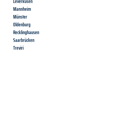
Leverkusen
Mannheim
Münster
Oldenburg
Recklinghausen
Saarbrücken
Treviri
Richiedi ora la tua
offerta
al
miglior
prezzo !
Inviateci adesso la vostra richiesta non vincolante e
assicuratevi la vostra
offerta di trasloco per le vostre esigenze