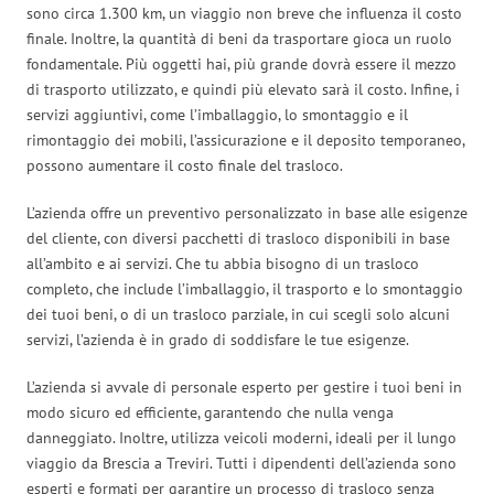
sono circa 1.300 km, un viaggio non breve che influenza il costo
finale. Inoltre, la quantità di beni da trasportare gioca un ruolo
fondamentale. Più oggetti hai, più grande dovrà essere il mezzo
di trasporto utilizzato, e quindi più elevato sarà il costo. Infine, i
servizi aggiuntivi, come l’imballaggio, lo smontaggio e il
rimontaggio dei mobili, l’assicurazione e il deposito temporaneo,
possono aumentare il costo finale del trasloco.
L’azienda offre un preventivo personalizzato in base alle esigenze
del cliente, con diversi pacchetti di trasloco disponibili in base
all’ambito e ai servizi. Che tu abbia bisogno di un trasloco
completo, che include l’imballaggio, il trasporto e lo smontaggio
dei tuoi beni, o di un trasloco parziale, in cui scegli solo alcuni
servizi, l’azienda è in grado di soddisfare le tue esigenze.
L’azienda si avvale di personale esperto per gestire i tuoi beni in
modo sicuro ed efficiente, garantendo che nulla venga
danneggiato. Inoltre, utilizza veicoli moderni, ideali per il lungo
viaggio da Brescia a Treviri. Tutti i dipendenti dell’azienda sono
esperti e formati per garantire un processo di trasloco senza