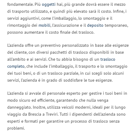
fondamentale. Più
oggetti
hai, più grande dovrà essere il mezzo
di trasporto utilizzato, e quindi più elevato sarà il costo. Infine, i
servizi aggiuntivi, come l’imballaggio, lo smontaggio e il
rimontaggio dei
mobili
, l’assicurazione e il
deposito
temporaneo,
possono aumentare il costo finale del trasloco.
L’azienda offre un preventivo personalizzato in base alle esigenze
del cliente, con diversi pacchetti di trasloco disponibili in base
all’ambito e ai servizi. Che tu abbia bisogno di un
trasloco
completo
, che include l’imballaggio, il trasporto e lo smontaggio
dei tuoi beni, o di un trasloco parziale, in cui scegli solo alcuni
servizi, l’azienda è in grado di soddisfare le tue esigenze.
L’azienda si avvale di personale esperto per gestire i tuoi beni in
modo sicuro ed efficiente, garantendo che nulla venga
danneggiato. Inoltre, utilizza veicoli moderni, ideali per il lungo
viaggio da Brescia a Treviri. Tutti i dipendenti dell’azienda sono
esperti e formati per garantire un processo di trasloco senza
problemi.