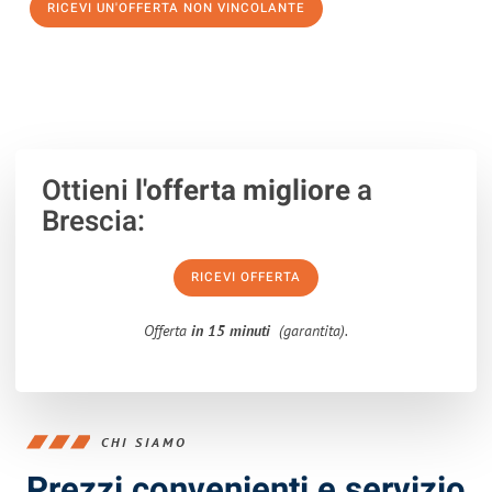
RICEVI UN'OFFERTA NON VINCOLANTE
100% non vincolante – Risposta garantita entro 15 minuti.
Ottieni
l'offerta migliore
a
Brescia:
RICEVI OFFERTA
Offerta
in 15 minuti
(garantita).
CHI SIAMO
Prezzi convenienti e servizio