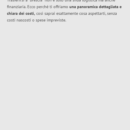
Trasferirsi a
Brescia
non è solo una sfida logistica ma anche
finanziaria. Ecco perché ti offriamo
una panoramica dettagliata e
chiara dei costi,
così saprai esattamente cosa aspettarti, senza
costi nascosti o spese impreviste.