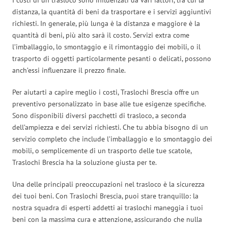
distanza, la quantità di beni da trasportare e i servizi aggiuntivi
richiesti. In generale, più lunga è la distanza e maggiore è la
quantità di beni, più alto sarà il costo. Servizi extra come
l’imballaggio, lo smontaggio e il rimontaggio dei mobili, o il
trasporto di oggetti particolarmente pesanti o delicati, possono
anch’essi influenzare il prezzo finale.
Per aiutarti a capire meglio i costi, Traslochi Brescia offre un
preventivo personalizzato in base alle tue esigenze specifiche.
Sono disponibili diversi pacchetti di trasloco, a seconda
dell’ampiezza e dei servizi richiesti. Che tu abbia bisogno di un
servizio completo che include l’imballaggio e lo smontaggio dei
mobili, o semplicemente di un trasporto delle tue scatole,
Traslochi Brescia ha la soluzione giusta per te.
Una delle principali preoccupazioni nel trasloco è la sicurezza
dei tuoi beni. Con Traslochi Brescia, puoi stare tranquillo: la
nostra squadra di esperti addetti ai traslochi maneggia i tuoi
beni con la massima cura e attenzione, assicurando che nulla