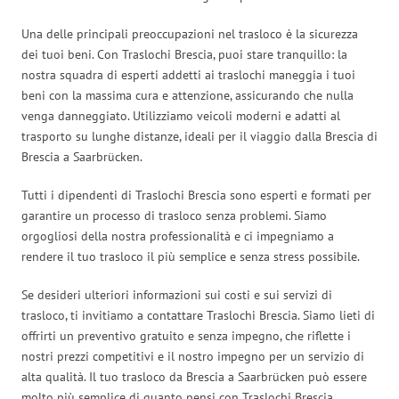
Una delle principali preoccupazioni nel trasloco è la sicurezza
dei tuoi beni. Con Traslochi Brescia, puoi stare tranquillo: la
nostra squadra di esperti addetti ai traslochi maneggia i tuoi
beni con la massima cura e attenzione, assicurando che nulla
venga danneggiato. Utilizziamo veicoli moderni e adatti al
trasporto su lunghe distanze, ideali per il viaggio dalla Brescia di
Brescia a Saarbrücken.
Tutti i dipendenti di Traslochi Brescia sono esperti e formati per
garantire un processo di trasloco senza problemi. Siamo
orgogliosi della nostra professionalità e ci impegniamo a
rendere il tuo trasloco il più semplice e senza stress possibile.
Se desideri ulteriori informazioni sui costi e sui servizi di
trasloco, ti invitiamo a contattare Traslochi Brescia. Siamo lieti di
offrirti un preventivo gratuito e senza impegno, che riflette i
nostri prezzi competitivi e il nostro impegno per un servizio di
alta qualità. Il tuo trasloco da Brescia a Saarbrücken può essere
molto più semplice di quanto pensi con Traslochi Brescia.