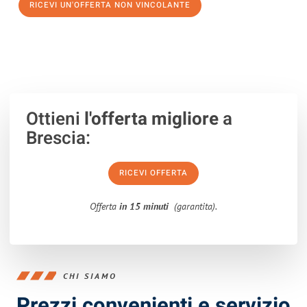
RICEVI UN'OFFERTA NON VINCOLANTE
100% non vincolante – Risposta garantita entro 15 minuti.
Ottieni
l'offerta migliore
a
Brescia:
RICEVI OFFERTA
Offerta
in 15 minuti
(garantita).
CHI SIAMO
Prezzi convenienti e servizio