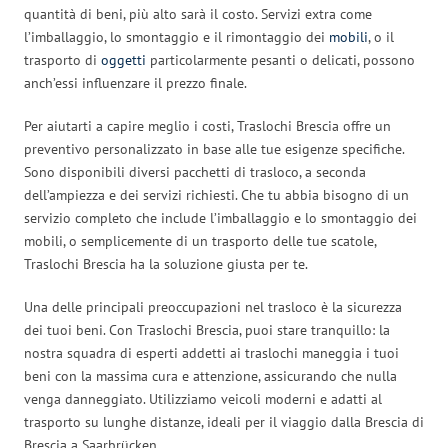
quantità di beni, più alto sarà il costo. Servizi extra come
l’imballaggio, lo smontaggio e il rimontaggio dei
mobili
, o il
trasporto di
oggetti
particolarmente pesanti o delicati, possono
anch’essi influenzare il prezzo finale.
Per aiutarti a capire meglio i costi, Traslochi Brescia offre un
preventivo personalizzato in base alle tue esigenze specifiche.
Sono disponibili diversi pacchetti di trasloco, a seconda
dell’ampiezza e dei servizi richiesti. Che tu abbia bisogno di un
servizio completo che include l’imballaggio e lo smontaggio dei
mobili, o semplicemente di un trasporto delle tue scatole,
Traslochi Brescia ha la soluzione giusta per te.
Una delle principali preoccupazioni nel trasloco è la sicurezza
dei tuoi beni. Con Traslochi Brescia, puoi stare tranquillo: la
nostra squadra di esperti addetti ai traslochi maneggia i tuoi
beni con la massima cura e attenzione, assicurando che nulla
venga danneggiato. Utilizziamo veicoli moderni e adatti al
trasporto su lunghe distanze, ideali per il viaggio dalla Brescia di
Brescia a Saarbrücken.