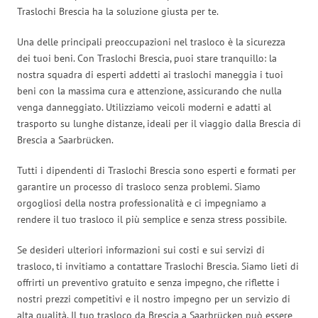
Traslochi Brescia ha la soluzione giusta per te.
Una delle principali preoccupazioni nel trasloco è la sicurezza
dei tuoi beni. Con Traslochi Brescia, puoi stare tranquillo: la
nostra squadra di esperti addetti ai traslochi maneggia i tuoi
beni con la massima cura e attenzione, assicurando che nulla
venga danneggiato. Utilizziamo veicoli moderni e adatti al
trasporto su lunghe distanze, ideali per il viaggio dalla Brescia di
Brescia a Saarbrücken.
Tutti i dipendenti di Traslochi Brescia sono esperti e formati per
garantire un processo di trasloco senza problemi. Siamo
orgogliosi della nostra professionalità e ci impegniamo a
rendere il tuo trasloco il più semplice e senza stress possibile.
Se desideri ulteriori informazioni sui costi e sui servizi di
trasloco, ti invitiamo a contattare Traslochi Brescia. Siamo lieti di
offrirti un preventivo gratuito e senza impegno, che riflette i
nostri prezzi competitivi e il nostro impegno per un servizio di
alta qualità. Il tuo trasloco da Brescia a Saarbrücken può essere