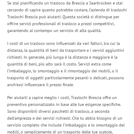
Se stai pianificando un trasloco da Brescia a Saarbrücken e stai
cercando di capire quanto potrebbe costare, l’azienda di traslochi
Traslochi Brescia può aiutarti. Questa società si distingue per
offrire servizi professionali di trasloco a prezzi competitivi,
garantendo al contempo un servizio di alta qualità.
I costi di un trasloco sono influenzati da vari fattori, tra cui la
distanza, la quantità di beni da trasportare e i servizi aggiuntivi
richiesti. In generale, più lunga è la distanza e maggiore è la
quantità di beni, più alto sarà il costo. Servizi extra come
l’imballaggio, lo smontaggio e il rimontaggio dei mobili, o il
trasporto di oggetti particolarmente pesanti o delicati, possono
anch’essi influenzare il prezzo finale.
Per aiutarti a capire meglio i costi, Traslochi Brescia offre un
preventivo personalizzato in base alle tue esigenze specifiche.
Sono disponibili diversi pacchetti di trasloco, a seconda
dell’ampiezza e dei servizi richiesti. Che tu abbia bisogno di un
servizio completo che include l’imballaggio e lo smontaggio dei
mobili, o semplicemente di un trasporto delle tue scatole,