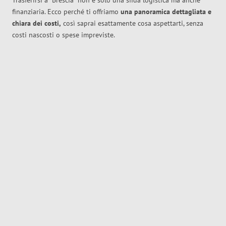
Trasferirsi a
Brescia
non è solo una sfida logistica ma anche
finanziaria. Ecco perché ti offriamo
una panoramica dettagliata e
chiara dei costi,
così saprai esattamente cosa aspettarti, senza
costi nascosti o spese impreviste.