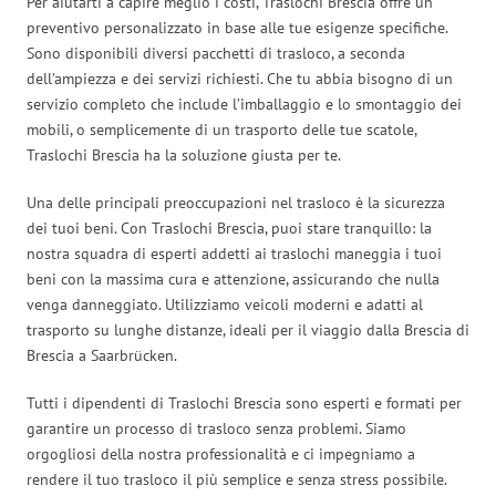
Per aiutarti a capire meglio i costi, Traslochi Brescia offre un
preventivo personalizzato in base alle tue esigenze specifiche.
Sono disponibili diversi pacchetti di trasloco, a seconda
dell’ampiezza e dei servizi richiesti. Che tu abbia bisogno di un
servizio completo che include l’imballaggio e lo smontaggio dei
mobili, o semplicemente di un trasporto delle tue scatole,
Traslochi Brescia ha la soluzione giusta per te.
Una delle principali preoccupazioni nel trasloco è la sicurezza
dei tuoi beni. Con Traslochi Brescia, puoi stare tranquillo: la
nostra squadra di esperti addetti ai traslochi maneggia i tuoi
beni con la massima cura e attenzione, assicurando che nulla
venga danneggiato. Utilizziamo veicoli moderni e adatti al
trasporto su lunghe distanze, ideali per il viaggio dalla Brescia di
Brescia a Saarbrücken.
Tutti i dipendenti di Traslochi Brescia sono esperti e formati per
garantire un processo di trasloco senza problemi. Siamo
orgogliosi della nostra professionalità e ci impegniamo a
rendere il tuo trasloco il più semplice e senza stress possibile.