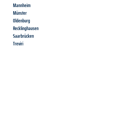
Mannheim
Münster
Oldenburg
Recklinghausen
Saarbrücken
Treviri
Richiedi ora la tua
offerta
al
miglior
prezzo !
Inviateci adesso la vostra richiesta non vincolante e
assicuratevi la vostra
offerta di trasloco per le vostre esigenze