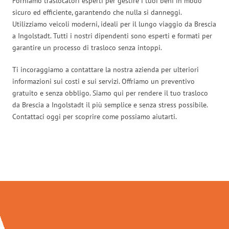
Forniamo traslocatori esperti per gestire i tuoi beni in modo
sicuro ed efficiente, garantendo che nulla si danneggi.
Utilizziamo veicoli moderni, ideali per il lungo viaggio da Brescia
a Ingolstadt. Tutti i nostri dipendenti sono esperti e formati per
garantire un processo di trasloco senza intoppi.
Ti incoraggiamo a contattare la nostra azienda per ulteriori
informazioni sui costi e sui servizi. Offriamo un preventivo
gratuito e senza obbligo. Siamo qui per rendere il tuo trasloco
da Brescia a Ingolstadt il più semplice e senza stress possibile.
Contattaci oggi per scoprire come possiamo aiutarti.
Traslochi Brescia in numeri: