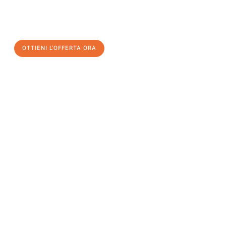
a Brescia
al miglior prezzo! Approfitta dell’occasione per
un
trasloco senza stress
e con il massimo comfort:
OTTIENI L'OFFERTA ORA