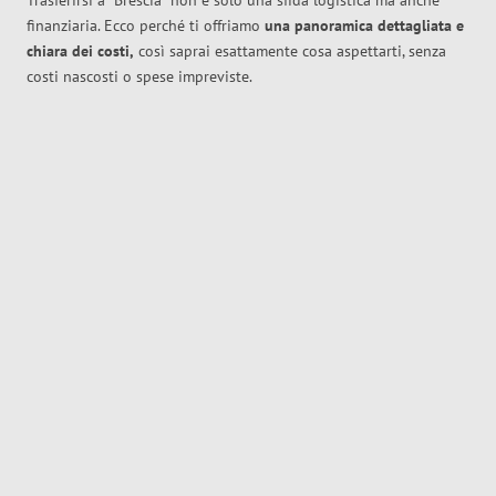
Trasferirsi a
Brescia
non è solo una sfida logistica ma anche
finanziaria. Ecco perché ti offriamo
una panoramica dettagliata e
chiara dei costi,
così saprai esattamente cosa aspettarti, senza
costi nascosti o spese impreviste.