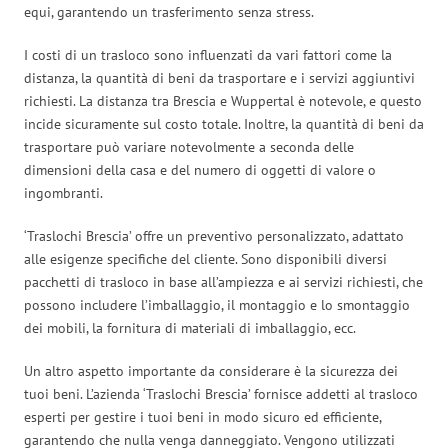
equi, garantendo un trasferimento senza stress.
I costi di un trasloco sono influenzati da vari fattori come la
distanza, la quantità di beni da trasportare e i servizi aggiuntivi
richiesti. La distanza tra Brescia e Wuppertal è notevole, e questo
incide sicuramente sul costo totale. Inoltre, la quantità di beni da
trasportare può variare notevolmente a seconda delle
dimensioni della casa e del numero di oggetti di valore o
ingombranti.
‘Traslochi Brescia’ offre un preventivo personalizzato, adattato
alle esigenze specifiche del cliente. Sono disponibili diversi
pacchetti di trasloco in base all’ampiezza e ai servizi richiesti, che
possono includere l’imballaggio, il montaggio e lo smontaggio
dei mobili, la fornitura di materiali di imballaggio, ecc.
Un altro aspetto importante da considerare è la sicurezza dei
tuoi beni. L’azienda ‘Traslochi Brescia’ fornisce addetti al trasloco
esperti per gestire i tuoi beni in modo sicuro ed efficiente,
garantendo che nulla venga danneggiato. Vengono utilizzati