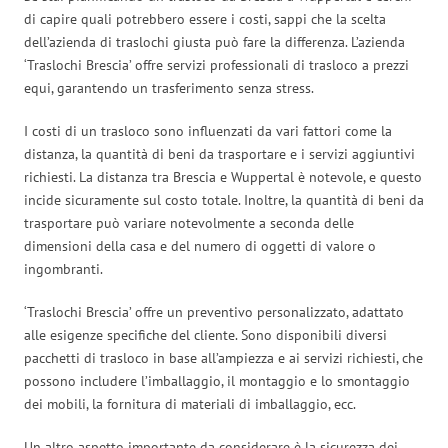
di capire quali potrebbero essere i costi, sappi che la scelta
dell’azienda di traslochi giusta può fare la differenza. L’azienda
‘Traslochi Brescia’ offre servizi professionali di trasloco a prezzi
equi, garantendo un trasferimento senza stress.
I costi di un trasloco sono influenzati da vari fattori come la
distanza, la quantità di beni da trasportare e i servizi aggiuntivi
richiesti. La distanza tra Brescia e Wuppertal è notevole, e questo
incide sicuramente sul costo totale. Inoltre, la quantità di beni da
trasportare può variare notevolmente a seconda delle
dimensioni della casa e del numero di oggetti di valore o
ingombranti.
‘Traslochi Brescia’ offre un preventivo personalizzato, adattato
alle esigenze specifiche del cliente. Sono disponibili diversi
pacchetti di trasloco in base all’ampiezza e ai servizi richiesti, che
possono includere l’imballaggio, il montaggio e lo smontaggio
dei mobili, la fornitura di materiali di imballaggio, ecc.
Un altro aspetto importante da considerare è la sicurezza dei