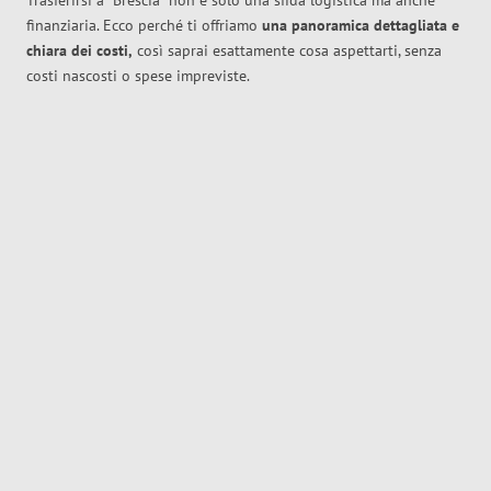
Trasferirsi a
Brescia
non è solo una sfida logistica ma anche
finanziaria. Ecco perché ti offriamo
una panoramica dettagliata e
chiara dei costi,
così saprai esattamente cosa aspettarti, senza
costi nascosti o spese impreviste.