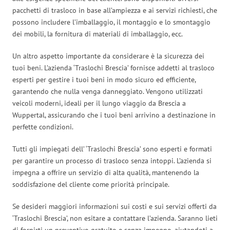
pacchetti di trasloco in base all’ampiezza e ai servizi richiesti, che
possono includere l’imballaggio, il montaggio e lo smontaggio
dei mobili, la fornitura di materiali di imballaggio, ecc.
Un altro aspetto importante da considerare è la sicurezza dei
tuoi beni. L’azienda ‘Traslochi Brescia’ fornisce addetti al trasloco
esperti per gestire i tuoi beni in modo sicuro ed efficiente,
garantendo che nulla venga danneggiato. Vengono utilizzati
veicoli moderni, ideali per il lungo viaggio da Brescia a
Wuppertal, assicurando che i tuoi beni arrivino a destinazione in
perfette condizioni.
Tutti gli impiegati dell’ ‘Traslochi Brescia’ sono esperti e formati
per garantire un processo di trasloco senza intoppi. L’azienda si
impegna a offrire un servizio di alta qualità, mantenendo la
soddisfazione del cliente come priorità principale.
Se desideri maggiori informazioni sui costi e sui servizi offerti da
‘Traslochi Brescia’, non esitare a contattare l’azienda. Saranno lieti
di fornirti un preventivo gratuito e senza impegno, aiutandoti a