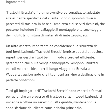
ingombranti.
‘Traslochi Brescia’ offre un preventivo personalizzato, adattato
alle esigenze specifiche del cliente. Sono disponibili diversi
pacchetti di trasloco in base all’ampiezza e ai servizi richiesti, che
possono includere l’imballaggio, il montaggio e lo smontaggio
dei mobili, la fornitura di materiali di imballaggio, ecc.
Un altro aspetto importante da considerare è la sicurezza dei
tuoi beni. L’azienda ‘Traslochi Brescia’ fornisce addetti al trasloco
esperti per gestire i tuoi beni in modo sicuro ed efficiente,
garantendo che nulla venga danneggiato. Vengono utilizzati
veicoli moderni, ideali per il lungo viaggio da Brescia a
Wuppertal, assicurando che i tuoi beni arrivino a destinazione in
perfette condizioni.
Tutti gli impiegati dell’ ‘Traslochi Brescia’ sono esperti e formati
per garantire un processo di trasloco senza intoppi. L’azienda si
impegna a offrire un servizio di alta qualità, mantenendo la
soddisfazione del cliente come priorità principale.