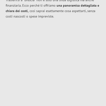
Trasferirsi a
Brescia
non è solo una sfida logistica ma anche
finanziaria. Ecco perché ti offriamo
una panoramica dettagliata e
chiara dei costi,
così saprai esattamente cosa aspettarti, senza
costi nascosti o spese impreviste.