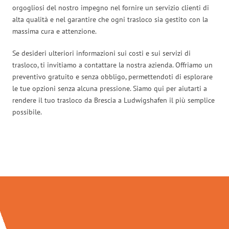
orgogliosi del nostro impegno nel fornire un servizio clienti di
alta qualità e nel garantire che ogni trasloco sia gestito con la
massima cura e attenzione.
Se desideri ulteriori informazioni sui costi e sui servizi di
trasloco, ti invitiamo a contattare la nostra azienda. Offriamo un
preventivo gratuito e senza obbligo, permettendoti di esplorare
le tue opzioni senza alcuna pressione. Siamo qui per aiutarti a
rendere il tuo trasloco da Brescia a Ludwigshafen il più semplice
possibile.
Traslochi Brescia in numeri: