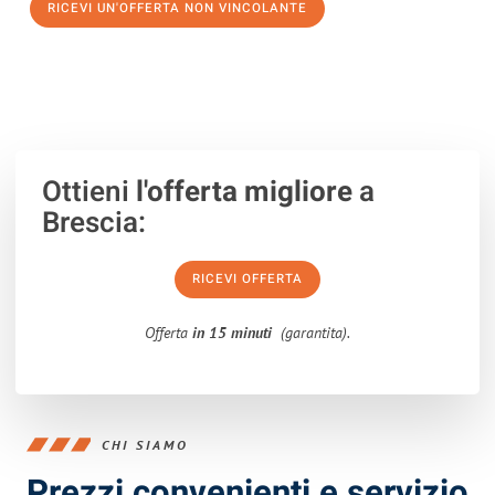
RICEVI UN'OFFERTA NON VINCOLANTE
100% non vincolante – Risposta garantita entro 15 minuti.
Ottieni
l'offerta migliore
a
Brescia:
RICEVI OFFERTA
Offerta
in 15 minuti
(garantita).
CHI SIAMO
Prezzi convenienti e servizio