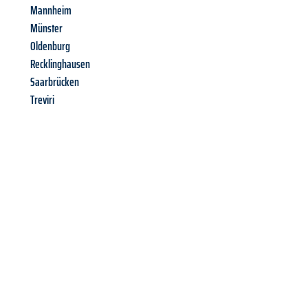
Mannheim
Münster
Oldenburg
Recklinghausen
Saarbrücken
Treviri
Richiedi ora la tua
offerta
al
miglior
prezzo !
Inviateci adesso la vostra richiesta non vincolante e
assicuratevi la vostra
offerta di trasloco per le vostre esigenze