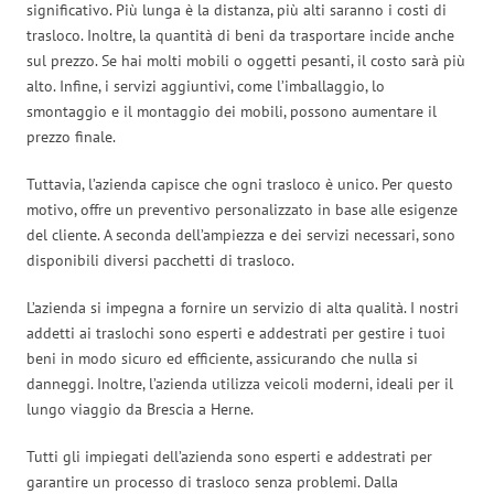
significativo. Più lunga è la distanza, più alti saranno i costi di
trasloco. Inoltre, la quantità di beni da trasportare incide anche
sul prezzo. Se hai molti mobili o oggetti pesanti, il costo sarà più
alto. Infine, i servizi aggiuntivi, come l’imballaggio, lo
smontaggio e il montaggio dei mobili, possono aumentare il
prezzo finale.
Tuttavia, l’azienda capisce che ogni trasloco è unico. Per questo
motivo, offre un preventivo personalizzato in base alle esigenze
del cliente. A seconda dell’ampiezza e dei servizi necessari, sono
disponibili diversi pacchetti di trasloco.
L’azienda si impegna a fornire un servizio di alta qualità. I nostri
addetti ai traslochi sono esperti e addestrati per gestire i tuoi
beni in modo sicuro ed efficiente, assicurando che nulla si
danneggi. Inoltre, l’azienda utilizza veicoli moderni, ideali per il
lungo viaggio da Brescia a Herne.
Tutti gli impiegati dell’azienda sono esperti e addestrati per
garantire un processo di trasloco senza problemi. Dalla