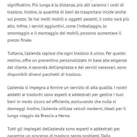
significativo. Più lunga è la distanza, più alti saranno i costi di
trasloco. Inoltre, la quantità di beni da trasportare incide anche
sul prezzo. Se hai molti mobili o oggetti pesanti, il costo sarà più
alto. Infine, i servizi aggiuntivi, come l’imballaggio, lo
smontaggio e il montaggio dei mobili, possono aumentare il
prezzo finale.
Tuttavia, l’azienda capisce che ogni trasloco è unico. Per questo
motivo, offre un preventivo personalizzato in base alle esigenze
del cliente. A seconda dell’ampiezza e dei servizi necessari, sono
disponibili diversi pacchetti di trasloco.
L’azienda si impegna a fornire un servizio di alta qualità. I nostri
addetti ai traslochi sono esperti e addestrati per gestire i tuoi
beni in modo sicuro ed efficiente, assicurando che nulla si
danneggi. Inoltre, l’azienda utilizza veicoli moderni, ideali per il
lungo viaggio da Brescia a Herne.
Tutti gli impiegati dell’azienda sono esperti e addestrati per
garantire un processo di trasloco senza problemi. Dalla