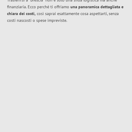
Trasferirsi a
Brescia
non è solo una sfida logistica ma anche
finanziaria. Ecco perché ti offriamo
una panoramica dettagliata e
chiara dei costi,
così saprai esattamente cosa aspettarti, senza
costi nascosti o spese impreviste.