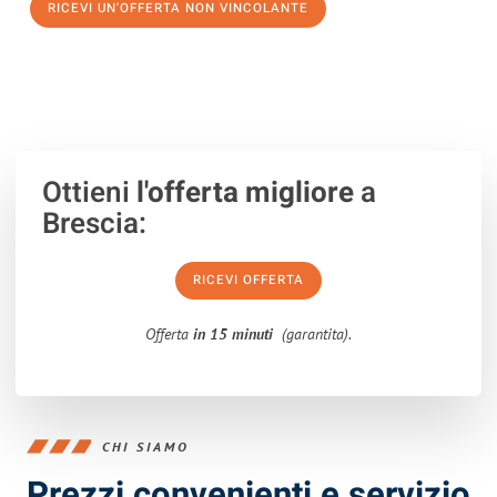
RICEVI UN'OFFERTA NON VINCOLANTE
100% non vincolante – Risposta garantita entro 15 minuti.
Ottieni
l'offerta migliore
a
Brescia:
RICEVI OFFERTA
Offerta
in 15 minuti
(garantita).
CHI SIAMO
Prezzi convenienti e servizio