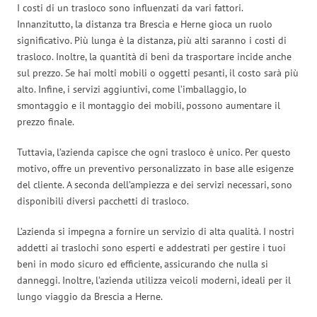
I costi di un trasloco sono influenzati da vari fattori.
Innanzitutto, la distanza tra Brescia e Herne gioca un ruolo
significativo. Più lunga è la distanza, più alti saranno i costi di
trasloco. Inoltre, la quantità di beni da trasportare incide anche
sul prezzo. Se hai molti mobili o oggetti pesanti, il costo sarà più
alto. Infine, i servizi aggiuntivi, come l’imballaggio, lo
smontaggio e il montaggio dei mobili, possono aumentare il
prezzo finale.
Tuttavia, l’azienda capisce che ogni trasloco è unico. Per questo
motivo, offre un preventivo personalizzato in base alle esigenze
del cliente. A seconda dell’ampiezza e dei servizi necessari, sono
disponibili diversi pacchetti di trasloco.
L’azienda si impegna a fornire un servizio di alta qualità. I nostri
addetti ai traslochi sono esperti e addestrati per gestire i tuoi
beni in modo sicuro ed efficiente, assicurando che nulla si
danneggi. Inoltre, l’azienda utilizza veicoli moderni, ideali per il
lungo viaggio da Brescia a Herne.