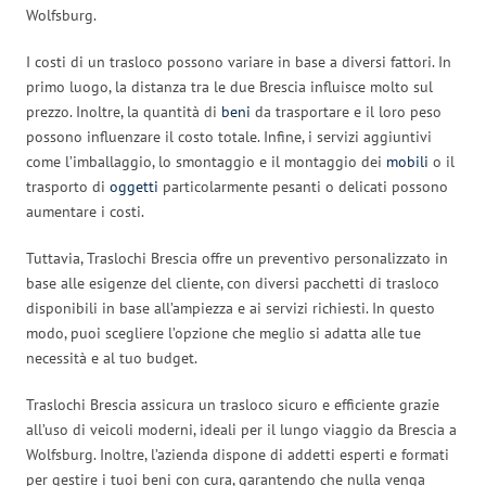
Wolfsburg.
I costi di un trasloco possono variare in base a diversi fattori. In
primo luogo, la distanza tra le due Brescia influisce molto sul
prezzo. Inoltre, la quantità di
beni
da trasportare e il loro peso
possono influenzare il costo totale. Infine, i servizi aggiuntivi
come l’imballaggio, lo smontaggio e il montaggio dei
mobili
o il
trasporto di
oggetti
particolarmente pesanti o delicati possono
aumentare i costi.
Tuttavia, Traslochi Brescia offre un preventivo personalizzato in
base alle esigenze del cliente, con diversi pacchetti di trasloco
disponibili in base all’ampiezza e ai servizi richiesti. In questo
modo, puoi scegliere l’opzione che meglio si adatta alle tue
necessità e al tuo budget.
Traslochi Brescia assicura un trasloco sicuro e efficiente grazie
all’uso di veicoli moderni, ideali per il lungo viaggio da Brescia a
Wolfsburg. Inoltre, l’azienda dispone di addetti esperti e formati
per gestire i tuoi beni con cura, garantendo che nulla venga