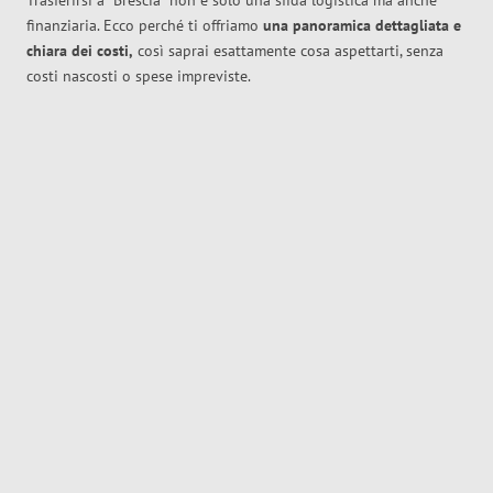
Trasferirsi a
Brescia
non è solo una sfida logistica ma anche
finanziaria. Ecco perché ti offriamo
una panoramica dettagliata e
chiara dei costi,
così saprai esattamente cosa aspettarti, senza
costi nascosti o spese impreviste.