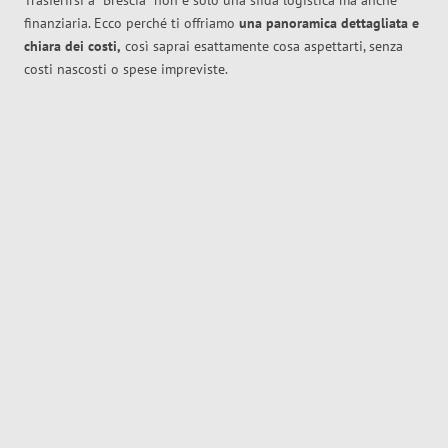
Trasferirsi a
Brescia
non è solo una sfida logistica ma anche
finanziaria. Ecco perché ti offriamo
una panoramica dettagliata e
chiara dei costi,
così saprai esattamente cosa aspettarti, senza
costi nascosti o spese impreviste.