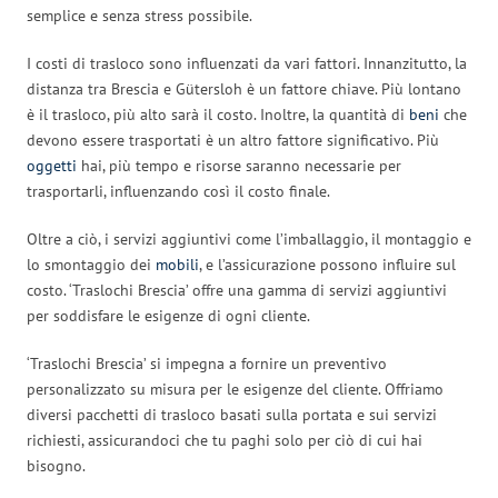
semplice e senza stress possibile.
I costi di trasloco sono influenzati da vari fattori. Innanzitutto, la
distanza tra Brescia e Gütersloh è un fattore chiave. Più lontano
è il trasloco, più alto sarà il costo. Inoltre, la quantità di
beni
che
devono essere trasportati è un altro fattore significativo. Più
oggetti
hai, più tempo e risorse saranno necessarie per
trasportarli, influenzando così il costo finale.
Oltre a ciò, i servizi aggiuntivi come l’imballaggio, il montaggio e
lo smontaggio dei
mobili
, e l’assicurazione possono influire sul
costo. ‘Traslochi Brescia’ offre una gamma di servizi aggiuntivi
per soddisfare le esigenze di ogni cliente.
‘Traslochi Brescia’ si impegna a fornire un preventivo
personalizzato su misura per le esigenze del cliente. Offriamo
diversi pacchetti di trasloco basati sulla portata e sui servizi
richiesti, assicurandoci che tu paghi solo per ciò di cui hai
bisogno.