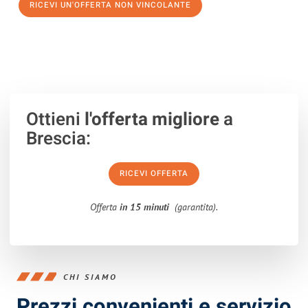
RICEVI UN'OFFERTA NON VINCOLANTE
100% non vincolante – Risposta garantita entro 15 minuti.
Ottieni
l'offerta migliore
a
Brescia:
RICEVI OFFERTA
Offerta
in 15 minuti
(garantita).
CHI SIAMO
Prezzi convenienti e servizio