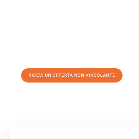
Francofor
Il tuo trasloco Brescia Francoforte può essere così facil
servizio di prima classe
e assicurati i
migliori prezzi in 
Richiedo ora la tua offerta personalizzata e fai il prim
trasloco senza stress a Francoforte
RICEVI UN'OFFERTA NON VINCOLANTE
100% non vincolante – Risposta garantita entro 15 minuti.