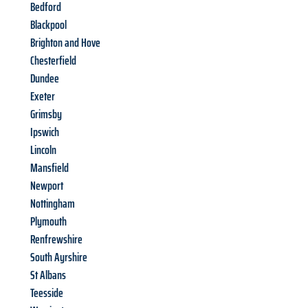
Bedford
Blackpool
Brighton and Hove
Chesterfield
Dundee
Exeter
Grimsby
Ipswich
Lincoln
Mansfield
Newport
Nottingham
Plymouth
Renfrewshire
South Ayrshire
St Albans
Teesside