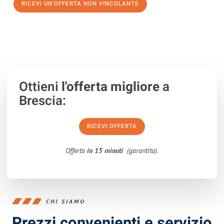
RICEVI UN'OFFERTA NON VINCOLANTE
100% non vincolante – Risposta garantita entro 15 minuti.
Ottieni
l'offerta migliore
a
Brescia:
RICEVI OFFERTA
Offerta
in 15 minuti
(garantita).
CHI SIAMO
Prezzi convenienti e servizio