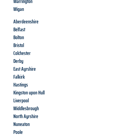
Warrington
Wigan
Aberdeenshire
Belfast
Bolton
Bristol
Colchester
Derby
East Ayrshire
Falkirk
Hastings
Kingston upon Hull
Liverpool
Middlesbrough
North Ayrshire
Nuneaton
Poole