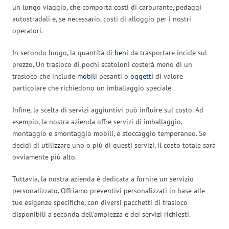
un lungo viaggio, che comporta costi di carburante, pedaggi
autostradali e, se necessario, costi di alloggio per i nostri
operatori.
In secondo luogo, la quantità di
beni
da trasportare incide sul
prezzo. Un trasloco di pochi scatoloni costerà meno di un
trasloco che include
mobili
pesanti o
oggetti
di valore
particolare che richiedono un imballaggio speciale.
Infine, la scelta di servizi aggiuntivi può influire sul costo. Ad
esempio, la nostra azienda offre servizi di imballaggio,
montaggio e smontaggio mobili, e stoccaggio temporaneo. Se
decidi di utilizzare uno o più di questi servizi, il costo totale sarà
ovviamente più alto.
Tuttavia, la nostra azienda è dedicata a fornire un servizio
personalizzato. Offriamo preventivi personalizzati in base alle
tue esigenze specifiche, con diversi pacchetti di trasloco
disponibili a seconda dell’ampiezza e dei servizi richiesti.