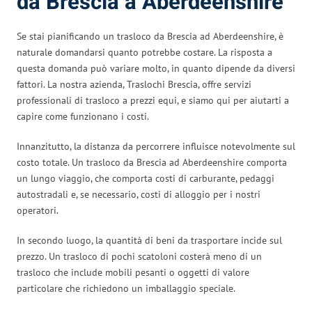
da Brescia a Aberdeenshire
Se stai pianificando un trasloco da Brescia ad Aberdeenshire, è
naturale domandarsi quanto potrebbe costare. La risposta a
questa domanda può variare molto, in quanto dipende da diversi
fattori. La nostra azienda, Traslochi Brescia, offre servizi
professionali di trasloco a prezzi equi, e siamo qui per aiutarti a
capire come funzionano i costi.
Innanzitutto, la distanza da percorrere influisce notevolmente sul
costo totale. Un trasloco da Brescia ad Aberdeenshire comporta
un lungo viaggio, che comporta costi di carburante, pedaggi
autostradali e, se necessario, costi di alloggio per i nostri
operatori.
In secondo luogo, la quantità di beni da trasportare incide sul
prezzo. Un trasloco di pochi scatoloni costerà meno di un
trasloco che include mobili pesanti o oggetti di valore
particolare che richiedono un imballaggio speciale.