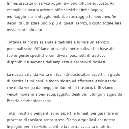
Infine, la scelta di servizi aggiuntivi può influire sul costo. Ad
esempio, la nostra azienda offre servizi di imballaggio,
montaggio e smontaggio mobili, e stoccaggio temporaneo. Se
decidi di utilizzare uno o più di questi servizi, il costo totale sarà
ovviamente più alto.
Tuttavia, la nostra azienda è dedicata a fornire un servizio
personalizzato. Offriamo preventivi personalizzati in base alle
tue esigenze specifiche, con diversi pacchetti di trasloco
disponibili a seconda dell’ampiezza e dei servizi richiesti.
La nostra azienda vanta un team di traslocatori esperti, in grado
di gestire i tuoi beni in modo sicuro ed efficiente, assicurando
che nulla venga danneggiato durante il trasloco. Utilizziamo
veicoli moderni e ben equipaggiati, ideali per il lungo viaggio da
Brescia ad Aberdeenshire.
Tutti i nostri dipendenti sono esperti e formati per garantire un
processo di trasloco senza stress. Siamo orgogliosi del nostro
impegno per il servizio clienti e la nostra capacità di offrire