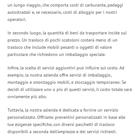
un lungo viaggio, che comporta costi di carburante, pedaggi
autostradali e, se necessario, costi di alloggio per i nostri
operatori.
In secondo luogo, la quantità di beni da trasportare incide sul
prezzo. Un trasloco di pochi scatoloni costerà meno di un
trasloco che include mobili pesanti o oggetti di valore
particolare che richiedono un imballaggio speciale.
Infine, la scelta di servizi aggiuntivi può influire sul costo. Ad
esempio, la nostra azienda offre servizi di imballaggio,
montaggio e smontaggio mobili, e stoccaggio temporaneo. Se
decidi di utilizzare uno o più di questi servizi, il costo totale sarà
ovviamente più alto.
Tuttavia, la nostra azienda è dedicata a fornire un servizio
personalizzato. Offriamo preventivi personalizzati in base alle
tue esigenze specifiche, con diversi pacchetti di trasloco
disponibili a seconda dell’ampiezza e dei servizi richiesti.