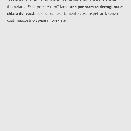
Trasferirsi a
Brescia
non è solo una sfida logistica ma anche
finanziaria. Ecco perché ti offriamo
una panoramica dettagliata e
chiara dei costi,
così saprai esattamente cosa aspettarti, senza
costi nascosti o spese impreviste.