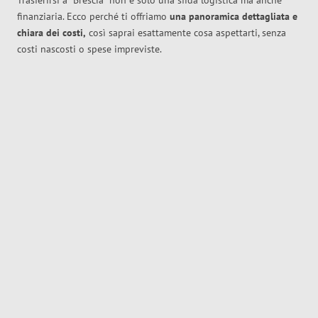
Trasferirsi a
Brescia
non è solo una sfida logistica ma anche
finanziaria. Ecco perché ti offriamo
una panoramica dettagliata e
chiara dei costi,
così saprai esattamente cosa aspettarti, senza
costi nascosti o spese impreviste.