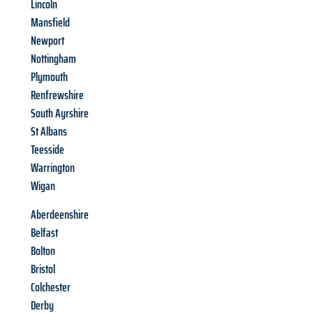
Lincoln
Mansfield
Newport
Nottingham
Plymouth
Renfrewshire
South Ayrshire
St Albans
Teesside
Warrington
Wigan
Aberdeenshire
Belfast
Bolton
Bristol
Colchester
Derby