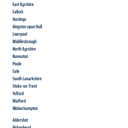
East Ayrshire
Falkirk
Hastings
Kingston upon Hull
Liverpool
Middlesbrough
North Ayrshire
Nuneaton
Poole
Sale
South Lanarkshire
Stoke-on-Trent
Telford
Watford
Wolverhampton
Aldershot
Birkenhead