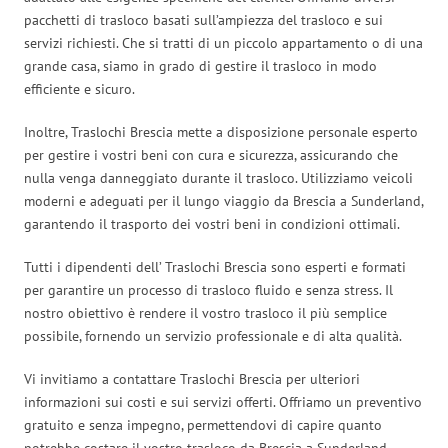
pacchetti di trasloco basati sull’ampiezza del trasloco e sui
servizi richiesti. Che si tratti di un piccolo appartamento o di una
grande casa, siamo in grado di gestire il trasloco in modo
efficiente e sicuro.
Inoltre, Traslochi Brescia mette a disposizione personale esperto
per gestire i vostri beni con cura e sicurezza, assicurando che
nulla venga danneggiato durante il trasloco. Utilizziamo veicoli
moderni e adeguati per il lungo viaggio da Brescia a Sunderland,
garantendo il trasporto dei vostri beni in condizioni ottimali.
Tutti i dipendenti dell’ Traslochi Brescia sono esperti e formati
per garantire un processo di trasloco fluido e senza stress. Il
nostro obiettivo è rendere il vostro trasloco il più semplice
possibile, fornendo un servizio professionale e di alta qualità.
Vi invitiamo a contattare Traslochi Brescia per ulteriori
informazioni sui costi e sui servizi offerti. Offriamo un preventivo
gratuito e senza impegno, permettendovi di capire quanto
potrebbe costare il vostro trasloco da Brescia a Sunderland.