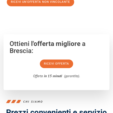
RICEVI UN'OFFERTA NON VINCOLANTE
100% non vincolante – Risposta garantita entro 15 minuti.
Ottieni
l'offerta migliore
a
Brescia:
RICEVI OFFERTA
Offerta
in 15 minuti
(garantita).
CHI SIAMO
Prezzi convenienti e servizio