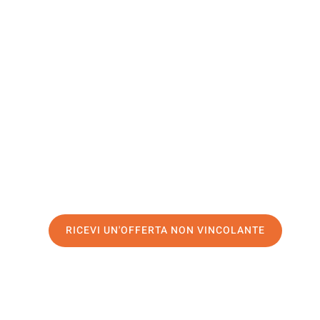
North
Lanarkshi
Il tuo trasloco Brescia North Lanarkshire può essere così
nostro
servizio di prima classe
e assicurati i
migliori pre
Richiedo ora la tua offerta personalizzata e fai il prim
trasloco senza stress a North Lanarkshire
RICEVI UN'OFFERTA NON VINCOLANTE
100% non vincolante – Risposta garantita entro 15 minuti.