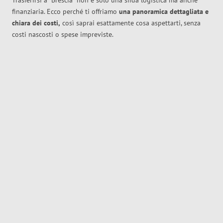
Trasferirsi a
Brescia
non è solo una sfida logistica ma anche
finanziaria. Ecco perché ti offriamo
una panoramica dettagliata e
chiara dei costi,
così saprai esattamente cosa aspettarti, senza
costi nascosti o spese impreviste.