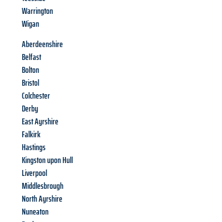
Warrington
Wigan
Aberdeenshire
Belfast
Bolton
Bristol
Colchester
Derby
East Ayrshire
Falkirk
Hastings
Kingston upon Hull
Liverpool
Middlesbrough
North Ayrshire
Nuneaton