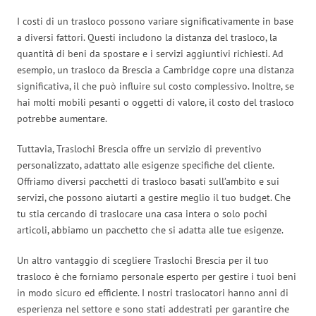
I costi di un trasloco possono variare significativamente in base
a diversi fattori. Questi includono la distanza del trasloco, la
quantità di beni da spostare e i servizi aggiuntivi richiesti. Ad
esempio, un trasloco da Brescia a Cambridge copre una distanza
significativa, il che può influire sul costo complessivo. Inoltre, se
hai molti mobili pesanti o oggetti di valore, il costo del trasloco
potrebbe aumentare.
Tuttavia, Traslochi Brescia offre un servizio di preventivo
personalizzato, adattato alle esigenze specifiche del cliente.
Offriamo diversi pacchetti di trasloco basati sull’ambito e sui
servizi, che possono aiutarti a gestire meglio il tuo budget. Che
tu stia cercando di traslocare una casa intera o solo pochi
articoli, abbiamo un pacchetto che si adatta alle tue esigenze.
Un altro vantaggio di scegliere Traslochi Brescia per il tuo
trasloco è che forniamo personale esperto per gestire i tuoi beni
in modo sicuro ed efficiente. I nostri traslocatori hanno anni di
esperienza nel settore e sono stati addestrati per garantire che