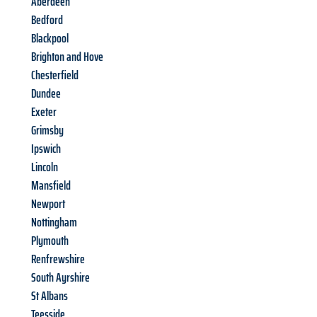
Aberdeen
Bedford
Blackpool
Brighton and Hove
Chesterfield
Dundee
Exeter
Grimsby
Ipswich
Lincoln
Mansfield
Newport
Nottingham
Plymouth
Renfrewshire
South Ayrshire
St Albans
Teesside