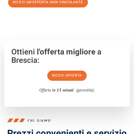
RICEVI UN'OFFERTA NON VINCOLANTE
100% non vincolante – Risposta garantita entro 15 minuti.
Ottieni
l'offerta migliore
a
Brescia:
RICEVI OFFERTA
Offerta
in 15 minuti
(garantita).
CHI SIAMO
Prezzi convenienti e servizio