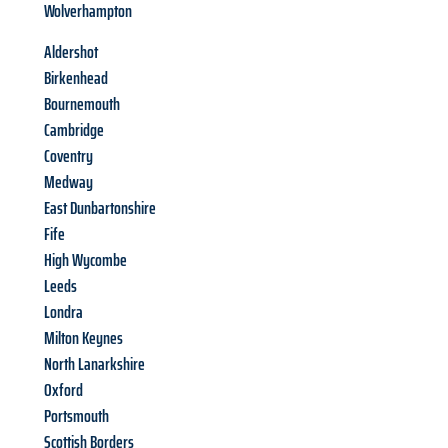
Wolverhampton
Aldershot
Birkenhead
Bournemouth
Cambridge
Coventry
Medway
East Dunbartonshire
Fife
High Wycombe
Leeds
Londra
Milton Keynes
North Lanarkshire
Oxford
Portsmouth
Scottish Borders