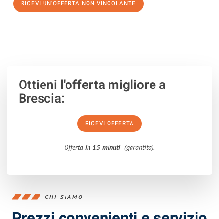
RICEVI UN'OFFERTA NON VINCOLANTE
100% non vincolante – Risposta garantita entro 15 minuti.
Ottieni
l'offerta migliore
a
Brescia:
RICEVI OFFERTA
Offerta
in 15 minuti
(garantita).
CHI SIAMO
Prezzi convenienti e servizio