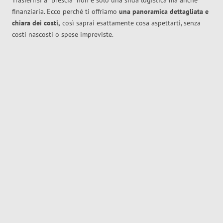
Trasferirsi a
Brescia
non è solo una sfida logistica ma anche
finanziaria. Ecco perché ti offriamo
una panoramica dettagliata e
chiara dei costi,
così saprai esattamente cosa aspettarti, senza
costi nascosti o spese impreviste.