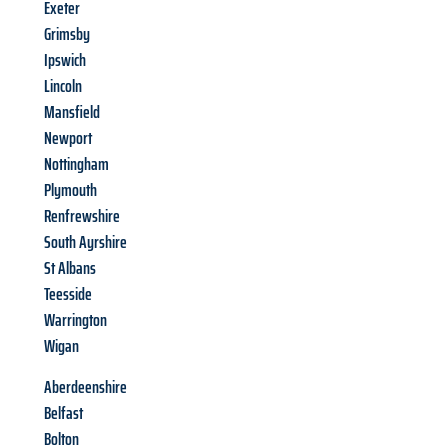
Exeter
Grimsby
Ipswich
Lincoln
Mansfield
Newport
Nottingham
Plymouth
Renfrewshire
South Ayrshire
St Albans
Teesside
Warrington
Wigan
Aberdeenshire
Belfast
Bolton