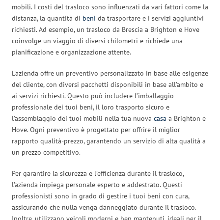
mobili. I costi del trasloco sono influenzati da vari fattori come la
distanza, la quantità di
beni
da trasportare e i servizi aggiuntivi
richiesti. Ad esempio, un trasloco da Brescia a Brighton e Hove
coinvolge un viaggio di diversi chilometri e richiede una
pianificazione e organizzazione attente.
L’azienda offre un preventivo personalizzato in base alle esigenze
del cliente, con diversi pacchetti disponibili in base all’ambito e
ai servizi richiesti. Questo può includere l’imballaggio
professionale dei tuoi beni, il loro trasporto sicuro e
l’assemblaggio dei tuoi mobili nella tua nuova
casa
a Brighton e
Hove. Ogni preventivo è progettato per offrire il miglior
rapporto qualità-prezzo, garantendo un servizio di alta qualità a
un prezzo competitivo.
Per garantire la sicurezza e l’efficienza durante il trasloco,
l’azienda impiega personale esperto e addestrato. Questi
professionisti sono in grado di gestire i tuoi beni con cura,
assicurando che nulla venga danneggiato durante il trasloco.
Inoltre, utilizzano veicoli moderni e ben mantenuti, ideali per il