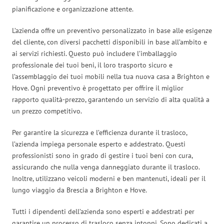
pianificazione e organizzazione attente.
L’azienda offre un preventivo personalizzato in base alle esigenze
del cliente, con diversi pacchetti disponibili in base all’ambito e
ai servizi richiesti. Questo può includere l’imballaggio
professionale dei tuoi beni, il loro trasporto sicuro e
l’assemblaggio dei tuoi mobili nella tua nuova casa a Brighton e
Hove. Ogni preventivo è progettato per offrire il miglior
rapporto qualità-prezzo, garantendo un servizio di alta qualità a
un prezzo competitivo.
Per garantire la sicurezza e l’efficienza durante il trasloco,
l’azienda impiega personale esperto e addestrato. Questi
professionisti sono in grado di gestire i tuoi beni con cura,
assicurando che nulla venga danneggiato durante il trasloco.
Inoltre, utilizzano veicoli moderni e ben mantenuti, ideali per il
lungo viaggio da Brescia a Brighton e Hove.
Tutti i dipendenti dell’azienda sono esperti e addestrati per
garantire un processo di trasloco senza intoppi. Sono dedicati a