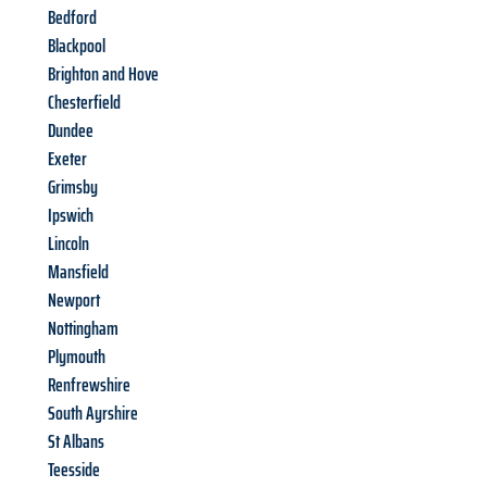
Bedford
Blackpool
Brighton and Hove
Chesterfield
Dundee
Exeter
Grimsby
Ipswich
Lincoln
Mansfield
Newport
Nottingham
Plymouth
Renfrewshire
South Ayrshire
St Albans
Teesside