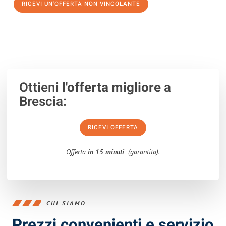
RICEVI UN'OFFERTA NON VINCOLANTE
100% non vincolante – Risposta garantita entro 15 minuti.
Ottieni
l'offerta migliore
a
Brescia:
RICEVI OFFERTA
Offerta
in 15 minuti
(garantita).
CHI SIAMO
Prezzi convenienti e servizio