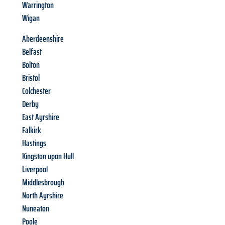
Warrington
Wigan
Aberdeenshire
Belfast
Bolton
Bristol
Colchester
Derby
East Ayrshire
Falkirk
Hastings
Kingston upon Hull
Liverpool
Middlesbrough
North Ayrshire
Nuneaton
Poole