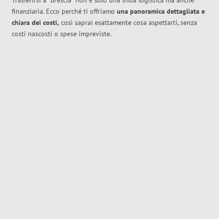
Trasferirsi a
Brescia
non è solo una sfida logistica ma anche
finanziaria. Ecco perché ti offriamo
una panoramica dettagliata e
chiara dei costi,
così saprai esattamente cosa aspettarti, senza
costi nascosti o spese impreviste.