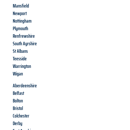
Mansfield
Newport
Nottingham
Plymouth
Renfrewshire
South Ayrshire
St Albans
Teesside
Warrington
Wigan
Aberdeenshire
Belfast
Bolton
Bristol
Colchester
Derby