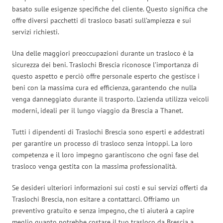
basato sulle esigenze specifiche del cliente. Questo significa che
offre diversi pacchetti di trasloco basati sull’ampiezza e sui
servizi richiesti.
Una delle maggiori preoccupazioni durante un trasloco è la
sicurezza dei beni. Traslochi Brescia riconosce l’importanza di
questo aspetto e perciò offre personale esperto che gestisce i
beni con la massima cura ed efficienza, garantendo che nulla
venga danneggiato durante il trasporto. L’azienda utilizza veicoli
moderni, ideali per il lungo viaggio da Brescia a Thanet.
Tutti i dipendenti di Traslochi Brescia sono esperti e addestrati
per garantire un processo di trasloco senza intoppi. La loro
competenza e il loro impegno garantiscono che ogni fase del
trasloco venga gestita con la massima professionalità.
Se desideri ulteriori informazioni sui costi e sui servizi offerti da
Traslochi Brescia, non esitare a contattarci. Offriamo un
preventivo gratuito e senza impegno, che ti aiuterà a capire
meglio quanto potrebbe costare il tuo trasloco da Brescia a