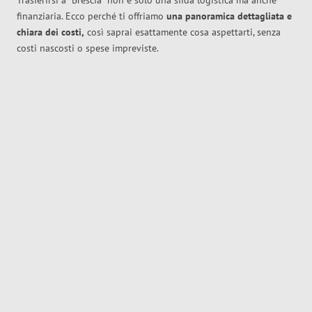
Trasferirsi a
Brescia
non è solo una sfida logistica ma anche
finanziaria. Ecco perché ti offriamo
una panoramica dettagliata e
chiara dei costi,
così saprai esattamente cosa aspettarti, senza
costi nascosti o spese impreviste.