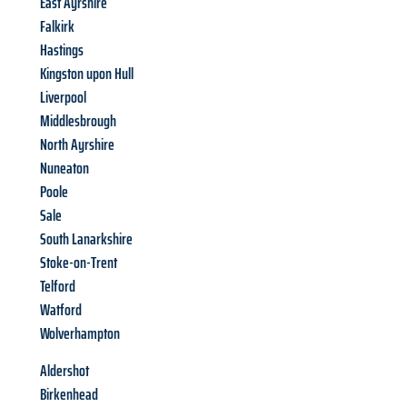
East Ayrshire
Falkirk
Hastings
Kingston upon Hull
Liverpool
Middlesbrough
North Ayrshire
Nuneaton
Poole
Sale
South Lanarkshire
Stoke-on-Trent
Telford
Watford
Wolverhampton
Aldershot
Birkenhead