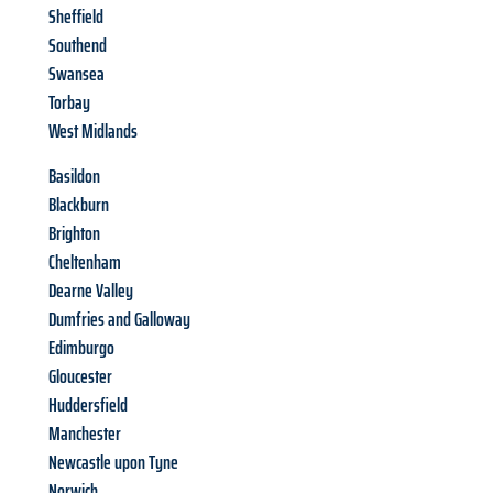
Sheffield
Southend
Swansea
Torbay
West Midlands
Basildon
Blackburn
Brighton
Cheltenham
Dearne Valley
Dumfries and Galloway
Edimburgo
Gloucester
Huddersfield
Manchester
Newcastle upon Tyne
Norwich