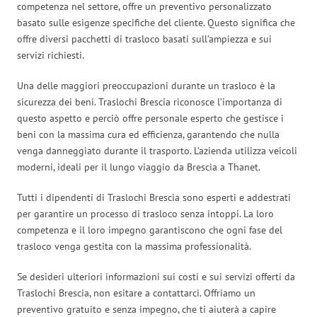
competenza nel settore, offre un preventivo personalizzato
basato sulle esigenze specifiche del cliente. Questo significa che
offre diversi pacchetti di trasloco basati sull’ampiezza e sui
servizi richiesti.
Una delle maggiori preoccupazioni durante un trasloco è la
sicurezza dei beni. Traslochi Brescia riconosce l’importanza di
questo aspetto e perciò offre personale esperto che gestisce i
beni con la massima cura ed efficienza, garantendo che nulla
venga danneggiato durante il trasporto. L’azienda utilizza veicoli
moderni, ideali per il lungo viaggio da Brescia a Thanet.
Tutti i dipendenti di Traslochi Brescia sono esperti e addestrati
per garantire un processo di trasloco senza intoppi. La loro
competenza e il loro impegno garantiscono che ogni fase del
trasloco venga gestita con la massima professionalità.
Se desideri ulteriori informazioni sui costi e sui servizi offerti da
Traslochi Brescia, non esitare a contattarci. Offriamo un
preventivo gratuito e senza impegno, che ti aiuterà a capire