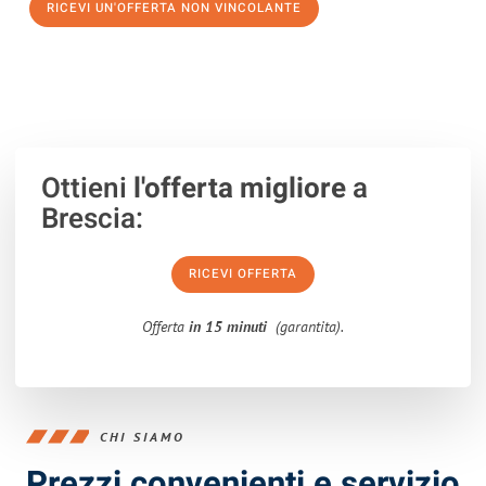
RICEVI UN'OFFERTA NON VINCOLANTE
100% non vincolante – Risposta garantita entro 15 minuti.
Ottieni
l'offerta migliore
a
Brescia:
RICEVI OFFERTA
Offerta
in 15 minuti
(garantita).
CHI SIAMO
Prezzi convenienti e servizio