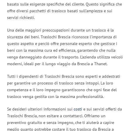
basato sulle esigenze specifiche del cliente. Questo significa che
offre diversi pacchetti di trasloco basati sull’ampiezza e sui
servizi richiesti.
Una delle maggiori preoccupazioni durante un trasloco è la
sicurezza dei beni. Traslochi Brescia riconosce l’importanza di
questo aspetto e perciò offre personale esperto che gestisce i
beni con la massima cura ed efficienza, garantendo che nulla
venga danneggiato durante il trasporto. L’azienda utilizza veicoli
moderni, ideali per il lungo viaggio da Brescia a Thanet.
Tutti i dipendenti di Traslochi Brescia sono esperti e addestrati
per garantire un processo di trasloco senza intoppi. La loro
competenza e il loro impegno garantiscono che ogni fase del
trasloco venga gestita con la massima professionalità.
Se desideri ulteriori informazioni sui
costi
e sui servizi offerti da
Traslochi Brescia, non esitare a contattarci. Offriamo un
preventivo gratuito e senza impegno, che ti aiuterà a capire
meglio quanto potrebbe costare il tuo trasloco da Brescia a