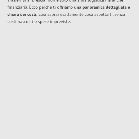
Trasferirsi a
Brescia
non è solo una sfida logistica ma anche
finanziaria. Ecco perché ti offriamo
una panoramica dettagliata e
chiara dei costi,
così saprai esattamente cosa aspettarti, senza
costi nascosti o spese impreviste.