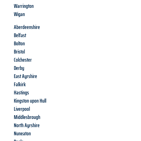
Warrington
Wigan
Aberdeenshire
Belfast
Bolton
Bristol
Colchester
Derby
East Ayrshire
Falkirk
Hastings
Kingston upon Hull
Liverpool
Middlesbrough
North Ayrshire
Nuneaton