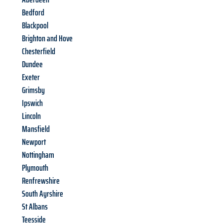
Bedford
Blackpool
Brighton and Hove
Chesterfield
Dundee
Exeter
Grimsby
Ipswich
Lincoln
Mansfield
Newport
Nottingham
Plymouth
Renfrewshire
South Ayrshire
St Albans
Teesside