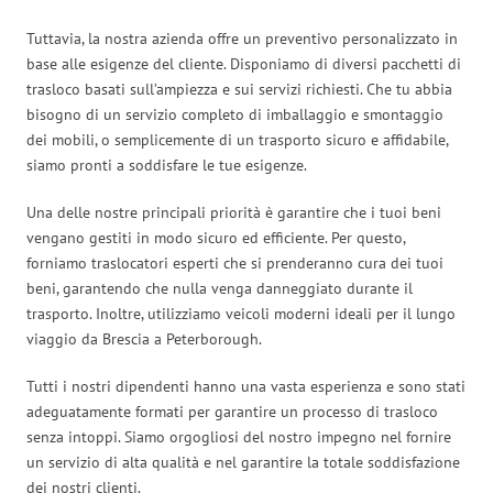
Tuttavia, la nostra azienda offre un preventivo personalizzato in
base alle esigenze del cliente. Disponiamo di diversi pacchetti di
trasloco basati sull’ampiezza e sui servizi richiesti. Che tu abbia
bisogno di un servizio completo di imballaggio e smontaggio
dei mobili, o semplicemente di un trasporto sicuro e affidabile,
siamo pronti a soddisfare le tue esigenze.
Una delle nostre principali priorità è garantire che i tuoi beni
vengano gestiti in modo sicuro ed efficiente. Per questo,
forniamo traslocatori esperti che si prenderanno cura dei tuoi
beni, garantendo che nulla venga danneggiato durante il
trasporto. Inoltre, utilizziamo veicoli moderni ideali per il lungo
viaggio da Brescia a Peterborough.
Tutti i nostri dipendenti hanno una vasta esperienza e sono stati
adeguatamente formati per garantire un processo di trasloco
senza intoppi. Siamo orgogliosi del nostro impegno nel fornire
un servizio di alta qualità e nel garantire la totale soddisfazione
dei nostri clienti.