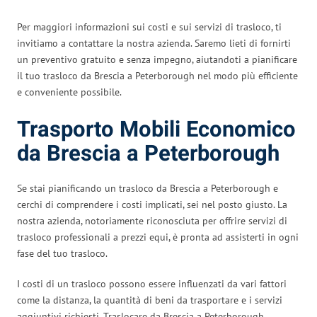
Per maggiori informazioni sui costi e sui servizi di trasloco, ti
invitiamo a contattare la nostra azienda. Saremo lieti di fornirti
un preventivo gratuito e senza impegno, aiutandoti a pianificare
il tuo trasloco da Brescia a Peterborough nel modo più efficiente
e conveniente possibile.
Trasporto Mobili Economico
da Brescia a Peterborough
Se stai pianificando un trasloco da Brescia a Peterborough e
cerchi di comprendere i costi implicati, sei nel posto giusto. La
nostra azienda, notoriamente riconosciuta per offrire servizi di
trasloco professionali a prezzi equi, è pronta ad assisterti in ogni
fase del tuo trasloco.
I costi di un trasloco possono essere influenzati da vari fattori
come la distanza, la quantità di beni da trasportare e i servizi
aggiuntivi richiesti. Traslocare da Brescia a Peterborough