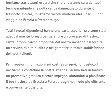
forniamo traslocatori esperti che si prenderanno cura dei tuoi
beni, garantendo che nulla venga danneggiato durante il
trasporto. Inoltre, utilizziamo veicoli moderni ideali per il lungo
viaggio da Brescia a Peterborough.
Tutti i nostri dipendenti hanno una vasta esperienza e sono stati
adeguatamente formati per garantire un processo di trasloco
senza intoppi. Siamo orgogliosi del nostro impegno nel fornire
un servizio di alta qualità e nel garantire la totale soddisfazione
dei nostri clienti.
Per maggiori informazioni sui costi e sui servizi di trasloco, ti
invitiamo a contattare la nostra azienda. Saremo lieti di fornirti
un preventivo gratuito e senza impegno, aiutandoti a pianificare
il tuo trasloco da Brescia a Peterborough nel modo più efficiente
e conveniente possibile.
Traslochi Brescia in numeri: