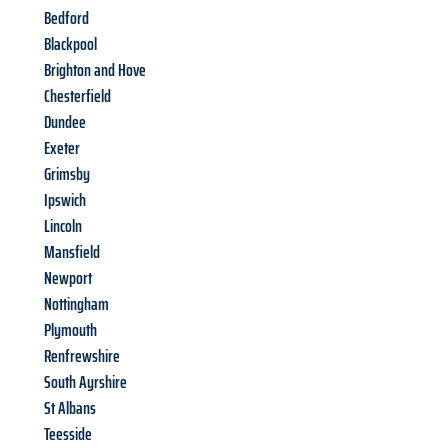
Bedford
Blackpool
Brighton and Hove
Chesterfield
Dundee
Exeter
Grimsby
Ipswich
Lincoln
Mansfield
Newport
Nottingham
Plymouth
Renfrewshire
South Ayrshire
St Albans
Teesside