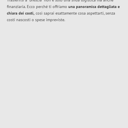
Trasferirsi a
Brescia
non è solo una sfida logistica ma anche
finanziaria. Ecco perché ti offriamo
una panoramica dettagliata e
chiara dei costi,
così saprai esattamente cosa aspettarti, senza
costi nascosti o spese impreviste.