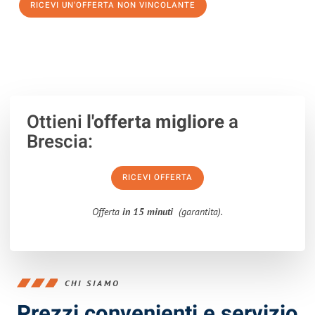
RICEVI UN'OFFERTA NON VINCOLANTE
100% non vincolante – Risposta garantita entro 15 minuti.
Ottieni
l'offerta migliore
a
Brescia:
RICEVI OFFERTA
Offerta
in 15 minuti
(garantita).
CHI SIAMO
Prezzi convenienti e servizio