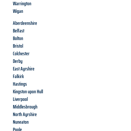
Warrington
Wigan
Aberdeenshire
Belfast
Bolton
Bristol
Colchester
Derby
East Ayrshire
Falkirk
Hastings
Kingston upon Hull
Liverpool
Middlesbrough
North Ayrshire
Nuneaton
Poole