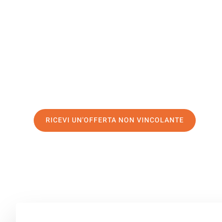
Birmingh
Il tuo trasloco Brescia Birmingham può essere così facil
servizio di prima classe
e assicurati i
migliori prezzi in 
Richiedo ora la tua offerta personalizzata e fai il prim
trasloco senza stress a Birmingham
RICEVI UN'OFFERTA NON VINCOLANTE
100% non vincolante – Risposta garantita entro 15 minuti.