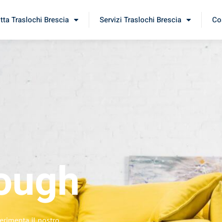
itta Traslochi Brescia
Servizi Traslochi Brescia
Cos
ough
erimenta il nostro