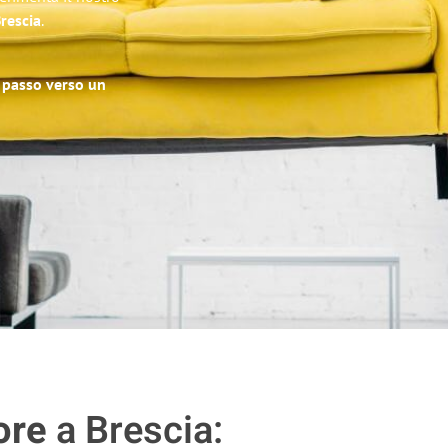
Brescia
.
o passo verso un
ore
a Brescia: