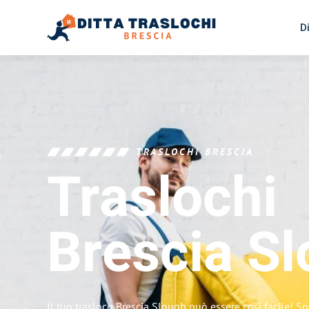
D
TRASLOCHI BRESCIA
Traslochi
Brescia
Sl
Il tuo trasloco Brescia Slough può essere così facile! Sp