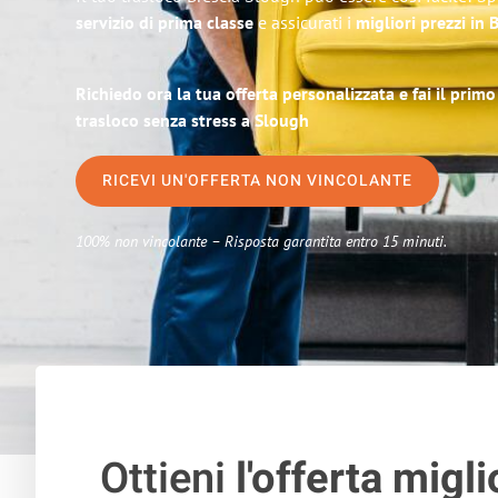
servizio di prima classe
e assicurati i
migliori prezzi in 
Richiedo ora la tua offerta personalizzata e fai il prim
trasloco senza stress a Slough
RICEVI UN'OFFERTA NON VINCOLANTE
100% non vincolante – Risposta garantita entro 15 minuti.
Ottieni
l'offerta migli