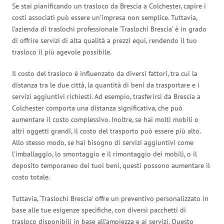
Se stai pianificando un trasloco da Brescia a Colchester, capire i
costi associati può essere un’impresa non semplice. Tuttavia,
l’azienda di traslochi professionale ‘Traslochi Brescia’ è in grado
di offrire servizi di alta qualità a prezzi equi, rendendo il tuo
trasloco il più agevole possibile.
Il costo del trasloco è influenzato da diversi fattori, tra cui la
distanza tra le due città, la quantità di beni da trasportare e i
servizi aggiuntivi richiesti. Ad esempio, trasferirsi da Brescia a
Colchester comporta una distanza significativa, che può
aumentare il costo complessivo. Inoltre, se hai molti mobili o
altri oggetti grandi, il costo del trasporto può essere più alto.
Allo stesso modo, se hai bisogno di servizi aggiuntivi come
l’imballaggio, lo smontaggio e il rimontaggio dei mobili, o il
deposito temporaneo dei tuoi beni, questi possono aumentare il
costo totale.
Tuttavia, ‘Traslochi Brescia’ offre un preventivo personalizzato in
base alle tue esigenze specifiche, con diversi pacchetti di
trasloco disponibili in base all’ampiezza e ai servizi. Questo