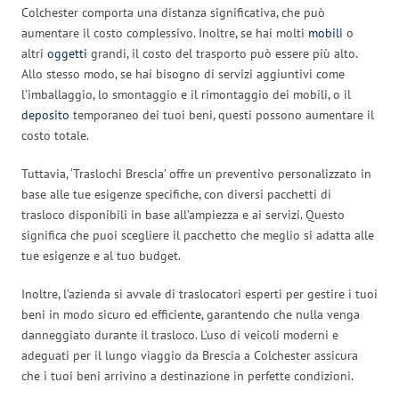
Colchester comporta una distanza significativa, che può
aumentare il costo complessivo. Inoltre, se hai molti
mobili
o
altri
oggetti
grandi, il costo del trasporto può essere più alto.
Allo stesso modo, se hai bisogno di servizi aggiuntivi come
l’imballaggio, lo smontaggio e il rimontaggio dei mobili, o il
deposito
temporaneo dei tuoi beni, questi possono aumentare il
costo totale.
Tuttavia, ‘Traslochi Brescia’ offre un preventivo personalizzato in
base alle tue esigenze specifiche, con diversi pacchetti di
trasloco disponibili in base all’ampiezza e ai servizi. Questo
significa che puoi scegliere il pacchetto che meglio si adatta alle
tue esigenze e al tuo budget.
Inoltre, l’azienda si avvale di traslocatori esperti per gestire i tuoi
beni in modo sicuro ed efficiente, garantendo che nulla venga
danneggiato durante il trasloco. L’uso di veicoli moderni e
adeguati per il lungo viaggio da Brescia a Colchester assicura
che i tuoi beni arrivino a destinazione in perfette condizioni.