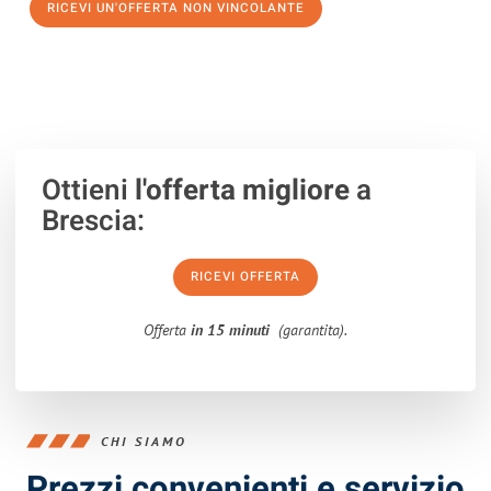
RICEVI UN'OFFERTA NON VINCOLANTE
100% non vincolante – Risposta garantita entro 15 minuti.
Ottieni
l'offerta migliore
a
Brescia:
RICEVI OFFERTA
Offerta
in 15 minuti
(garantita).
CHI SIAMO
Prezzi convenienti e servizio