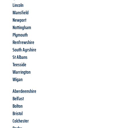
Lincoln
Mansfield
Newport
Nottingham
Plymouth
Renfrewshire
South Ayrshire
St Albans
Teesside
Warrington
Wigan
Aberdeenshire
Belfast
Bolton
Bristol
Colchester