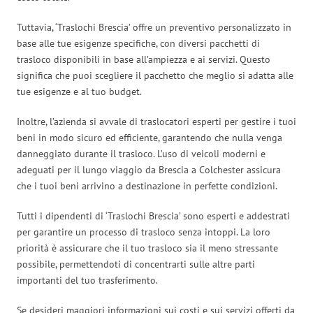
Tuttavia, ‘Traslochi Brescia’ offre un preventivo personalizzato in
base alle tue esigenze specifiche, con diversi pacchetti di
trasloco disponibili in base all’ampiezza e ai servizi. Questo
significa che puoi scegliere il pacchetto che meglio si adatta alle
tue esigenze e al tuo budget.
Inoltre, l’azienda si avvale di traslocatori esperti per gestire i tuoi
beni in modo sicuro ed efficiente, garantendo che nulla venga
danneggiato durante il trasloco. L’uso di veicoli moderni e
adeguati per il lungo viaggio da Brescia a Colchester assicura
che i tuoi beni arrivino a destinazione in perfette condizioni.
Tutti i dipendenti di ‘Traslochi Brescia’ sono esperti e addestrati
per garantire un processo di trasloco senza intoppi. La loro
priorità è assicurare che il tuo trasloco sia il meno stressante
possibile, permettendoti di concentrarti sulle altre parti
importanti del tuo trasferimento.
Se desideri maggiori informazioni sui costi e sui servizi offerti da