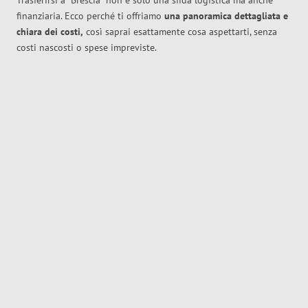
Trasferirsi a
Brescia
non è solo una sfida logistica ma anche
finanziaria. Ecco perché ti offriamo
una panoramica dettagliata e
chiara dei costi,
così saprai esattamente cosa aspettarti, senza
costi nascosti o spese impreviste.