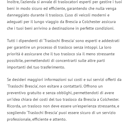
Inoltre, l’azienda si avvale di traslocatori esperti per gestire i tuoi
beni in modo sicuro ed efficiente, garantendo che nulla venga
danneggiato durante il trasloco. L’uso di veicoli moderni e
adeguati per il lungo viaggio da Brescia a Colchester assicura
che i tuoi beni arrivino a destinazione in perfette condizioni.
Tutti i dipendenti di ‘Traslochi Brescia’ sono esperti e addestrati
per garantire un processo di trasloco senza intoppi. La loro
priorità è assicurare che il tuo trasloco sia il meno stressante
possibile, permettendoti di concentrarti sulle altre parti
importanti del tuo trasferimento.
Se desideri maggiori informazioni sui costi e sui servizi offerti da
‘Traslochi Brescia’, non esitare a contattarli. Offrono un
preventivo gratuito e senza obblighi, permettendoti di avere
un’idea chiara dei costi del tuo trasloco da Brescia a Colchester.
Ricorda, un trasloco non deve essere un’esperienza stressante, e
scegliendo ‘Traslochi Brescia’ puoi essere sicuro di un servizio
professionale, efficiente e attento.