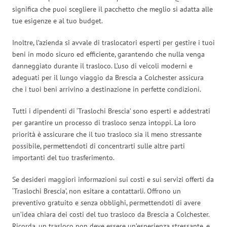
significa che puoi scegliere il pacchetto che meglio si adatta alle
tue esigenze e al tuo budget.
Inoltre, l’azienda si avvale di traslocatori esperti per gestire i tuoi
beni in modo sicuro ed efficiente, garantendo che nulla venga
danneggiato durante il trasloco. L’uso di veicoli moderni e
adeguati per il lungo viaggio da Brescia a Colchester assicura
che i tuoi beni arrivino a destinazione in perfette condizioni.
Tutti i dipendenti di ‘Traslochi Brescia’ sono esperti e addestrati
per garantire un processo di trasloco senza intoppi. La loro
priorità è assicurare che il tuo trasloco sia il meno stressante
possibile, permettendoti di concentrarti sulle altre parti
importanti del tuo trasferimento.
Se desideri maggiori informazioni sui costi e sui servizi offerti da
‘Traslochi Brescia’, non esitare a contattarli. Offrono un
preventivo gratuito e senza obblighi, permettendoti di avere
un’idea chiara dei costi del tuo trasloco da Brescia a Colchester.
Ricorda, un trasloco non deve essere un’esperienza stressante, e