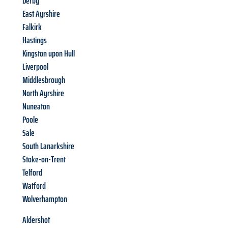
Derby
East Ayrshire
Falkirk
Hastings
Kingston upon Hull
Liverpool
Middlesbrough
North Ayrshire
Nuneaton
Poole
Sale
South Lanarkshire
Stoke-on-Trent
Telford
Watford
Wolverhampton
Aldershot