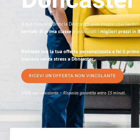
Doncaster
Il tuo trasloco Brescia Doncaster può essere così facile!
servizio di prima classe
e assicurati i
migliori prezzi in 
Richiedo ora la tua offerta personalizzata e fai il prim
trasloco senza stress a Doncaster
RICEVI UN'OFFERTA NON VINCOLANTE
100% non vincolante – Risposta garantita entro 15 minuti.