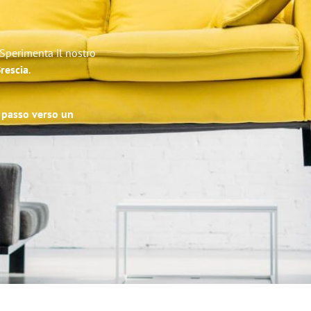
 Sperimenta il nostro
Brescia
.
o passo verso un