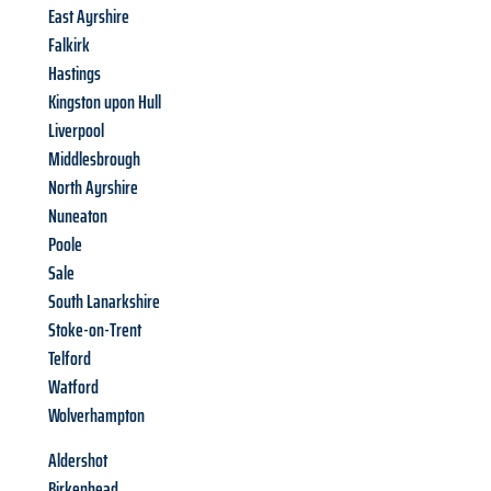
East Ayrshire
Falkirk
Hastings
Kingston upon Hull
Liverpool
Middlesbrough
North Ayrshire
Nuneaton
Poole
Sale
South Lanarkshire
Stoke-on-Trent
Telford
Watford
Wolverhampton
Aldershot
Birkenhead