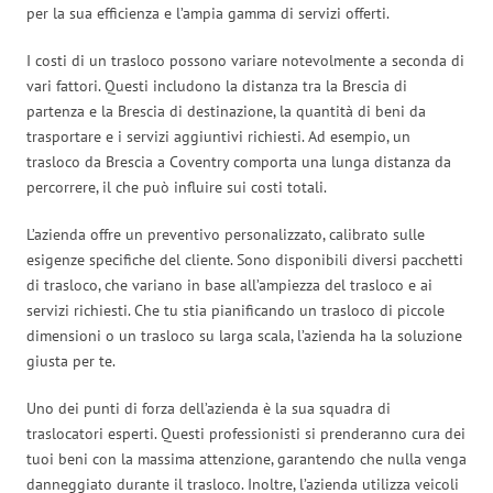
per la sua efficienza e l’ampia gamma di servizi offerti.
I costi di un trasloco possono variare notevolmente a seconda di
vari fattori. Questi includono la distanza tra la Brescia di
partenza e la Brescia di destinazione, la quantità di beni da
trasportare e i servizi aggiuntivi richiesti. Ad esempio, un
trasloco da Brescia a Coventry comporta una lunga distanza da
percorrere, il che può influire sui costi totali.
L’azienda offre un preventivo personalizzato, calibrato sulle
esigenze specifiche del cliente. Sono disponibili diversi pacchetti
di trasloco, che variano in base all’ampiezza del trasloco e ai
servizi richiesti. Che tu stia pianificando un trasloco di piccole
dimensioni o un trasloco su larga scala, l’azienda ha la soluzione
giusta per te.
Uno dei punti di forza dell’azienda è la sua squadra di
traslocatori esperti. Questi professionisti si prenderanno cura dei
tuoi beni con la massima attenzione, garantendo che nulla venga
danneggiato durante il trasloco. Inoltre, l’azienda utilizza veicoli