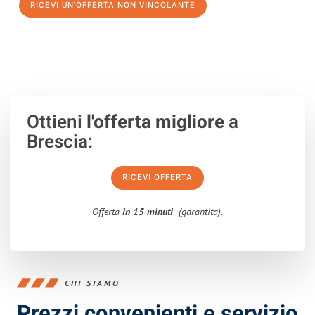
RICEVI UN'OFFERTA NON VINCOLANTE
100% non vincolante – Risposta garantita entro 15 minuti.
Ottieni
l'offerta migliore
a
Brescia:
RICEVI OFFERTA
Offerta
in 15 minuti
(garantita).
CHI SIAMO
Prezzi convenienti e servizio