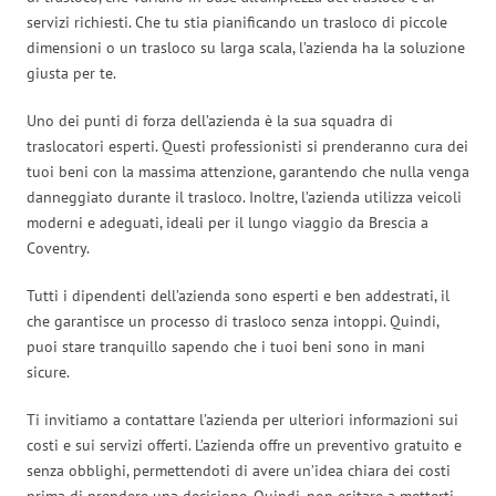
servizi richiesti. Che tu stia pianificando un trasloco di piccole
dimensioni o un trasloco su larga scala, l’azienda ha la soluzione
giusta per te.
Uno dei punti di forza dell’azienda è la sua squadra di
traslocatori esperti. Questi professionisti si prenderanno cura dei
tuoi beni con la massima attenzione, garantendo che nulla venga
danneggiato durante il trasloco. Inoltre, l’azienda utilizza veicoli
moderni e adeguati, ideali per il lungo viaggio da Brescia a
Coventry.
Tutti i dipendenti dell’azienda sono esperti e ben addestrati, il
che garantisce un processo di trasloco senza intoppi. Quindi,
puoi stare tranquillo sapendo che i tuoi beni sono in mani
sicure.
Ti invitiamo a contattare l’azienda per ulteriori informazioni sui
costi e sui servizi offerti. L’azienda offre un preventivo gratuito e
senza obblighi, permettendoti di avere un’idea chiara dei costi
prima di prendere una decisione. Quindi, non esitare a metterti