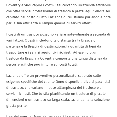
Coventry e vuoi capire i costi? Stai cercando un’azienda affidabile
che offre servizi professionali di trasloco a prezzi equi? Allora sei
capitato nel posto giusto. L’azienda di cui stiamo parlando è nota
per la sua efficienza e l’ampia gamma di servizi offerti.
I costi di un trasloco possono variare notevolmente a seconda di
vari fattori. Questi includono la distanza tra la Brescia di
partenza e la Brescia di destinazione, la quantità di beni da
trasportare e i servizi aggiuntivi richiesti. Ad esempio, un
trasloco da Brescia a Coventry comporta una lunga distanza da
percorrere, il che può influire sui costi totali.
L’azienda offre un preventivo personalizzato, calibrato sulle
esigenze specifiche del cliente. Sono disponibili diversi pacchetti
di trasloco, che variano in base all’ampiezza del trasloco e ai
servizi richiesti. Che tu stia pianificando un trasloco di piccole
dimensioni o un trasloco su larga scala, l’azienda ha la soluzione
giusta per te.
Uno dei punti di forza dell’azienda è la sua squadra di