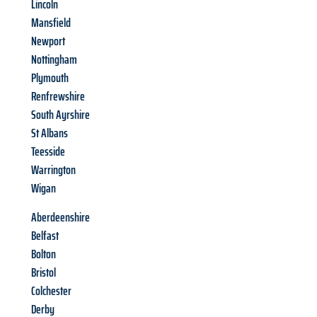
Lincoln
Mansfield
Newport
Nottingham
Plymouth
Renfrewshire
South Ayrshire
St Albans
Teesside
Warrington
Wigan
Aberdeenshire
Belfast
Bolton
Bristol
Colchester
Derby