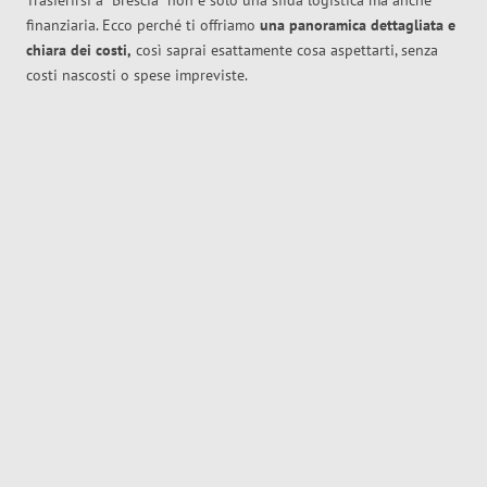
Trasferirsi a
Brescia
non è solo una sfida logistica ma anche
finanziaria. Ecco perché ti offriamo
una panoramica dettagliata e
chiara dei costi,
così saprai esattamente cosa aspettarti, senza
costi nascosti o spese impreviste.