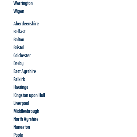
Warrington
Wigan
Aberdeenshire
Belfast
Bolton
Bristol
Colchester
Derby
East Ayrshire
Falkirk
Hastings
Kingston upon Hull
Liverpool
Middlesbrough
North Ayrshire
Nuneaton
Poole