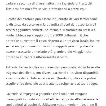
variare a seconda di diversi fattori, ma l’azienda di traslochi
Traslochi Brescia offre servizi professionali a prezzi equi.
Il costo del trasloco può essere influenzato da vari fattori come
la distanza da percorrere, la quantità di beni da trasportare e i
servizi aggiuntivi richiesti. Ad esempio, il trasloco da Brescia a
Poole richiede un viaggio di oltre 2000 chilometri, il che
potrebbe aumentare il costo rispetto a un trasloco locale. Inoltre,
se hai un gran numero di mobili o oggetti pesanti, potrebbe
essere necessario un veicolo più grande o più viaggi, il che
potrebbe aumentare ulteriormente il costo.
Tuttavia, l’azienda offre un preventivo personalizzato in base alle
esigenze del cliente, con diversi pacchetti di trasloco disponibili
a seconda dell’ambito e dei servizi. Questo significa che potrai
scegliere l’opzione più adatta alle tue esigenze e al tuo budget.
L’azienda si impegna a garantire che i tuoi beni vengano
maneggiati in modo sicuro ed efficiente, grazie all’esperienza dei
suoi addetti ai traslochi. Utilizzano veicoli moderni ideali per il