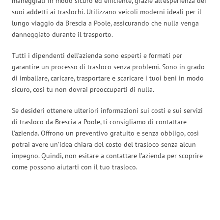
maneggiati in modo sicuro ed efficiente, grazie all’esperienza dei
suoi addetti ai traslochi. Utilizzano veicoli moderni ideali per il
lungo viaggio da Brescia a Poole, assicurando che nulla venga
danneggiato durante il trasporto.
Tutti i dipendenti dell’azienda sono esperti e formati per
garantire un processo di trasloco senza problemi. Sono in grado
di imballare, caricare, trasportare e scaricare i tuoi beni in modo
sicuro, così tu non dovrai preoccuparti di nulla.
Se desideri ottenere ulteriori informazioni sui costi e sui servizi
di trasloco da Brescia a Poole, ti consigliamo di contattare
l’azienda. Offrono un preventivo gratuito e senza obbligo, così
potrai avere un’idea chiara del costo del trasloco senza alcun
impegno. Quindi, non esitare a contattare l’azienda per scoprire
come possono aiutarti con il tuo trasloco.
Traslochi Brescia in numeri: