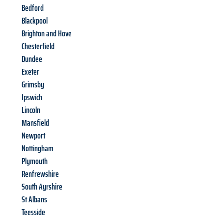
Bedford
Blackpool
Brighton and Hove
Chesterfield
Dundee
Exeter
Grimsby
Ipswich
Lincoln
Mansfield
Newport
Nottingham
Plymouth
Renfrewshire
South Ayrshire
St Albans
Teesside