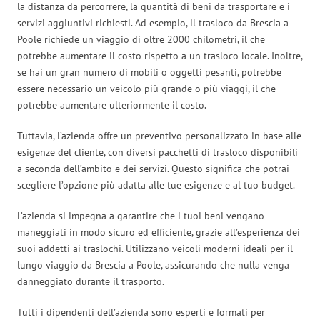
la distanza da percorrere, la quantità di beni da trasportare e i
servizi aggiuntivi richiesti. Ad esempio, il trasloco da Brescia a
Poole richiede un viaggio di oltre 2000 chilometri, il che
potrebbe aumentare il costo rispetto a un trasloco locale. Inoltre,
se hai un gran numero di mobili o oggetti pesanti, potrebbe
essere necessario un veicolo più grande o più viaggi, il che
potrebbe aumentare ulteriormente il costo.
Tuttavia, l’azienda offre un preventivo personalizzato in base alle
esigenze del cliente, con diversi pacchetti di trasloco disponibili
a seconda dell’ambito e dei servizi. Questo significa che potrai
scegliere l’opzione più adatta alle tue esigenze e al tuo budget.
L’azienda si impegna a garantire che i tuoi beni vengano
maneggiati in modo sicuro ed efficiente, grazie all’esperienza dei
suoi addetti ai traslochi. Utilizzano veicoli moderni ideali per il
lungo viaggio da Brescia a Poole, assicurando che nulla venga
danneggiato durante il trasporto.
Tutti i dipendenti dell’azienda sono esperti e formati per