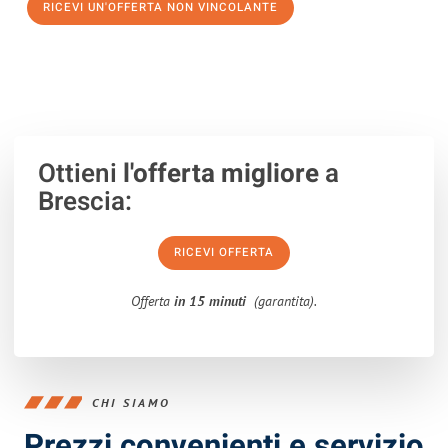
RICEVI UN'OFFERTA NON VINCOLANTE
100% non vincolante – Risposta garantita entro 15 minuti.
Ottieni
l'offerta migliore
a
Brescia:
RICEVI OFFERTA
Offerta
in 15 minuti
(garantita).
CHI SIAMO
Prezzi convenienti e servizio