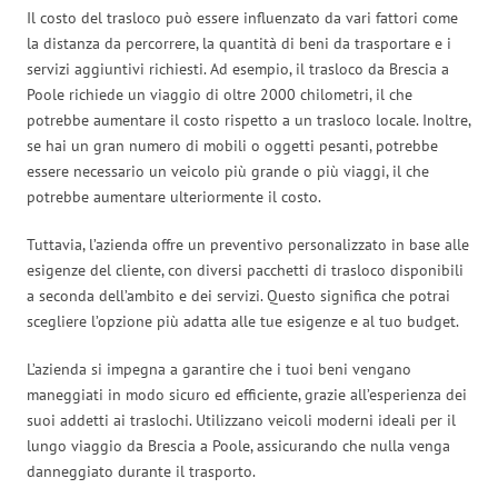
Il costo del trasloco può essere influenzato da vari fattori come
la distanza da percorrere, la quantità di beni da trasportare e i
servizi aggiuntivi richiesti. Ad esempio, il trasloco da Brescia a
Poole richiede un viaggio di oltre 2000 chilometri, il che
potrebbe aumentare il costo rispetto a un trasloco locale. Inoltre,
se hai un gran numero di mobili o oggetti pesanti, potrebbe
essere necessario un veicolo più grande o più viaggi, il che
potrebbe aumentare ulteriormente il costo.
Tuttavia, l’azienda offre un preventivo personalizzato in base alle
esigenze del cliente, con diversi pacchetti di trasloco disponibili
a seconda dell’ambito e dei servizi. Questo significa che potrai
scegliere l’opzione più adatta alle tue esigenze e al tuo budget.
L’azienda si impegna a garantire che i tuoi beni vengano
maneggiati in modo sicuro ed efficiente, grazie all’esperienza dei
suoi addetti ai traslochi. Utilizzano veicoli moderni ideali per il
lungo viaggio da Brescia a Poole, assicurando che nulla venga
danneggiato durante il trasporto.