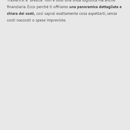
Trasferirsi a
Brescia
non è solo una sfida logistica ma anche
finanziaria. Ecco perché ti offriamo
una panoramica dettagliata e
chiara dei costi,
così saprai esattamente cosa aspettarti, senza
costi nascosti o spese impreviste.