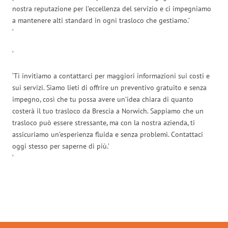
nostra reputazione per l’eccellenza del servizio e ci impegniamo
a mantenere alti standard in ogni trasloco che gestiamo.’
‘
‘
‘Ti invitiamo a contattarci per maggiori informazioni sui costi e
sui servizi. Siamo lieti di offrire un preventivo gratuito e senza
impegno, così che tu possa avere un’idea chiara di quanto
costerà il tuo trasloco da Brescia a Norwich. Sappiamo che un
trasloco può essere stressante, ma con la nostra azienda, ti
assicuriamo un’esperienza fluida e senza problemi. Contattaci
oggi stesso per saperne di più.’
‘
Traslochi Brescia in numeri: