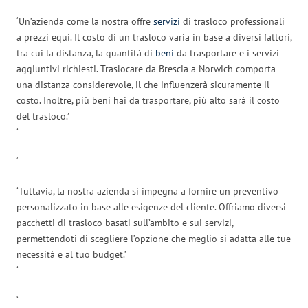
‘Un’azienda come la nostra offre
servizi
di trasloco professionali
a prezzi equi. Il costo di un trasloco varia in base a diversi fattori,
tra cui la distanza, la quantità di
beni
da trasportare e i servizi
aggiuntivi richiesti. Traslocare da Brescia a Norwich comporta
una distanza considerevole, il che influenzerà sicuramente il
costo. Inoltre, più beni hai da trasportare, più alto sarà il costo
del trasloco.’
‘
‘
‘Tuttavia, la nostra azienda si impegna a fornire un preventivo
personalizzato in base alle esigenze del cliente. Offriamo diversi
pacchetti di trasloco basati sull’ambito e sui servizi,
permettendoti di scegliere l’opzione che meglio si adatta alle tue
necessità e al tuo budget.’
‘
‘