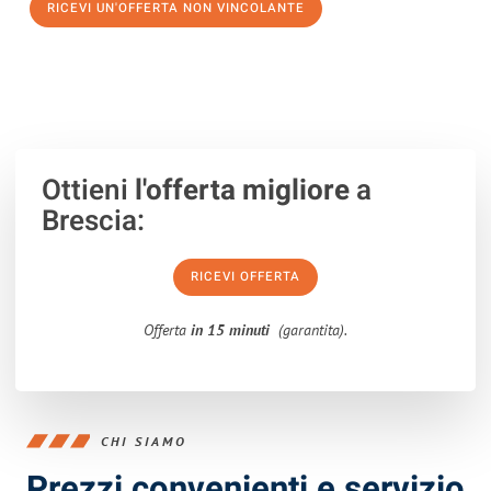
RICEVI UN'OFFERTA NON VINCOLANTE
100% non vincolante – Risposta garantita entro 15 minuti.
Ottieni
l'offerta migliore
a
Brescia:
RICEVI OFFERTA
Offerta
in 15 minuti
(garantita).
CHI SIAMO
Prezzi convenienti e servizio