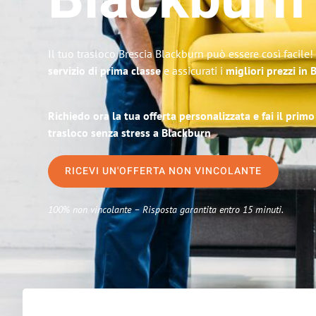
Blackburn
Il tuo trasloco Brescia Blackburn può essere così facile!
servizio di prima classe
e assicurati i
migliori prezzi in 
Richiedo ora la tua offerta personalizzata e fai il prim
trasloco senza stress a Blackburn
RICEVI UN'OFFERTA NON VINCOLANTE
100% non vincolante – Risposta garantita entro 15 minuti.