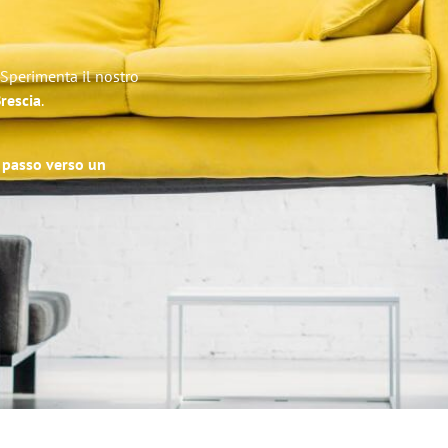
 Sperimenta il nostro
Brescia
.
o passo verso un