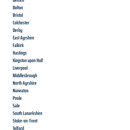
Belfast
Bolton
Bristol
Colchester
Derby
East Ayrshire
Falkirk
Hastings
Kingston upon Hull
Liverpool
Middlesbrough
North Ayrshire
Nuneaton
Poole
Sale
South Lanarkshire
Stoke-on-Trent
Telford