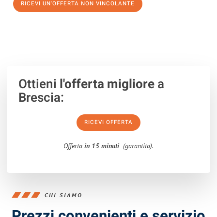
RICEVI UN'OFFERTA NON VINCOLANTE
100% non vincolante – Risposta garantita entro 15 minuti.
Ottieni
l'offerta migliore
a
Brescia:
RICEVI OFFERTA
Offerta
in 15 minuti
(garantita).
CHI SIAMO
Prezzi convenienti e servizio