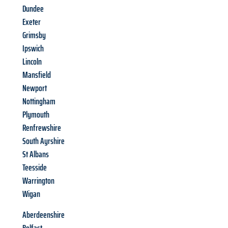
Dundee
Exeter
Grimsby
Ipswich
Lincoln
Mansfield
Newport
Nottingham
Plymouth
Renfrewshire
South Ayrshire
St Albans
Teesside
Warrington
Wigan
Aberdeenshire