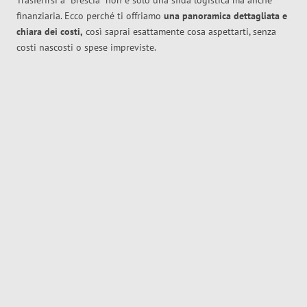
Trasferirsi a
Brescia
non è solo una sfida logistica ma anche
finanziaria. Ecco perché ti offriamo
una panoramica dettagliata e
chiara dei costi,
così saprai esattamente cosa aspettarti, senza
costi nascosti o spese impreviste.