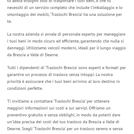
tu abbia bisogno solo di trasportare i tuoi beni, o che tu
necessiti di un servizio completo che include l’imballaggio e lo
smontaggio dei mobili, ‘Traslochi Brescia’ ha una soluzione per
te.
La nostra azienda si avvale di personale esperto per maneggiare
i tuoi beni in modo sicuro ed efficiente, garantendo che nulla si
danneggi. Utilizziamo veicoli moderni, ideali per il lungo viaggio
da Brescia a Valle di Dearne.
Tutti i dipendenti di ‘Traslochi Brescia’ sono esperti e formati per
garantire un processo di trasloco senza intoppi. La nostra
priorità è assicurare che i tuoi beni arrivino al loro destino in
condizioni perfette.
Ti invitiamo a contattare ‘Traslochi Brescia’ per ottenere
maggiori informazioni sui costi e sui servizi. Offriamo un
preventivo gratuito e senza obblighi, in modo da poterti dare
un’idea precisa dei costi del tuo trasloco da Brescia a Valle di
Dearne. Scegli ‘Traslochi Brescia’ per un trasloco sereno e senza